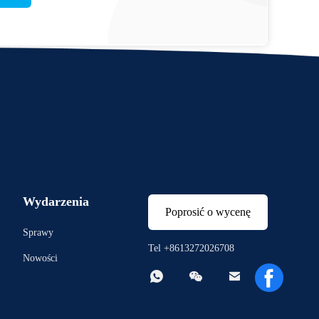
Wydarzenia
Poprosić o wycenę
Sprawy
Tel +8613272026708
Nowości


