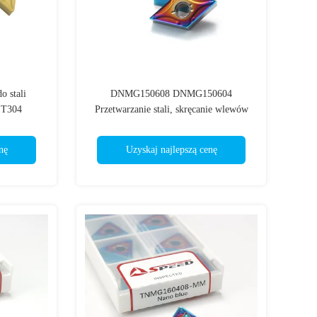
o stali
DNMG150608 DNMG150604
T304
Przetwarzanie stali, skręcanie wlewów
węglowodorów powłoka CVD
nę
Uzyskaj najlepszą cenę