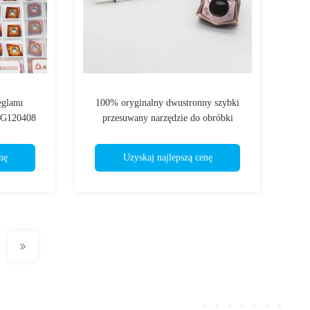
ęglanu
100% oryginalny dwustronny szybki
MG120408
przesuwany narzędzie do obróbki
siadacza
węglowodorów Cnc Wnmu080608
nę
Uzyskaj najlepszą cenę