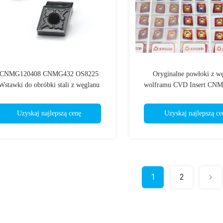
CNMG120408 CNMG432 OS8225
Oryginalne powłoki z w
Wstawki do obróbki stali z węglanu
wolframu CVD Insert CN
wolframu
120404 MA VP15TF dla po
narzędzi
Uzyskaj najlepszą cenę
Uzyskaj najlepszą ce
1
2