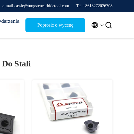
e-mail cassie@tungstencarbidetool.com
Tel +8613272026708
darzenia


Poprosić o wycenę
 Do Stali