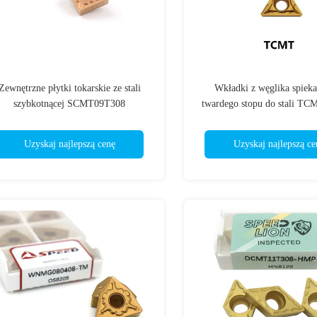
Zewnętrzne płytki tokarskie ze stali
Wkładki z węglika spiek
szybkotnącej SCMT09T308
twardego stopu do stali T
SCMT120408 Do tokarki CNC
Kolor żółty
Uzyskaj najlepszą cenę
Uzyskaj najlepszą ce