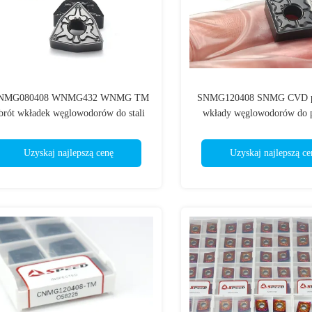
NMG080408 WNMG432 WNMG TM
SNMG120408 SNMG CVD p
brót wkładek węglowodorów do stali
wkłady węglowodorów do pr
niezawodności stal
Uzyskaj najlepszą cenę
Uzyskaj najlepszą ce