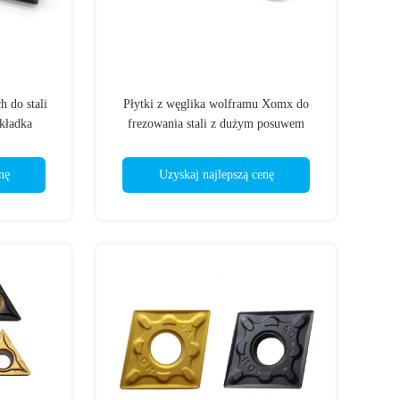
 do stali
Płytki z węglika wolframu Xomx do
kładka
frezowania stali z dużym posuwem
nę
Uzyskaj najlepszą cenę