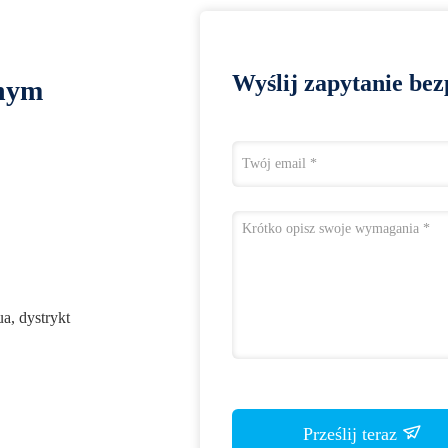
Wyślij zapytanie bez
lnym
a, dystrykt
Prześlij teraz