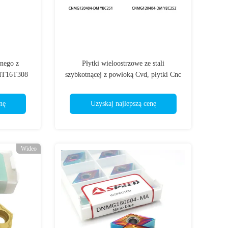
anego z
Płytki wieloostrzowe ze stali
CMT16T308
szybkotnącej z powłoką Cvd, płytki Cnc
Cnmg 1204 08
nę
Uzyskaj najlepszą cenę
Wideo