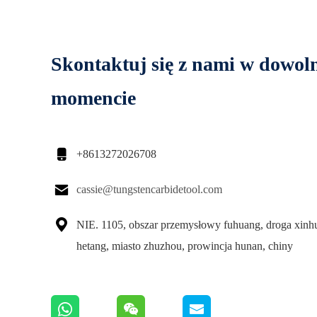
Skontaktuj się z nami w dowo
momencie

+8613272026708

cassie@tungstencarbidetool.com

NIE. 1105, obszar przemysłowy fuhuang, droga xinhu
hetang, miasto zhuzhou, prowincja hunan, chiny