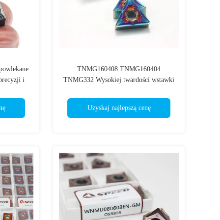
owlekane
TNMG160408 TNMG160404
ecyzji i
TNMG332 Wysokiej twardości wstawki
i
węglowodorów HRC40-60 do stali
nę
Uzyskaj najlepszą cenę