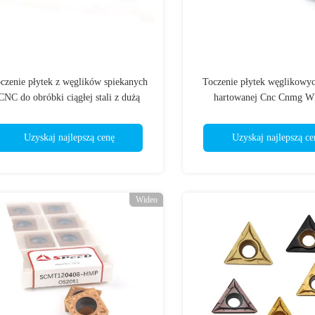
czenie płytek z węglików spiekanych
Toczenie płytek węglikowych
CNC do obróbki ciągłej stali z dużą
hartowanej Cnc Cnmg W
prędkością TCMT
CNMG190608
Uzyskaj najlepszą cenę
Uzyskaj najlepszą ce
Wideo