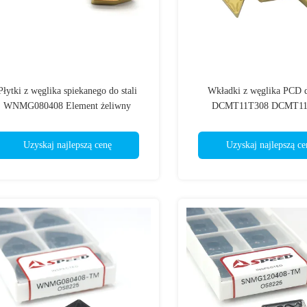
Płytki z węglika spiekanego do stali
Wkładki z węglika PCD d
WNMG080408 Element żeliwny
DCMT11T308 DCMT11
DCMT070204
Uzyskaj najlepszą cenę
Uzyskaj najlepszą ce