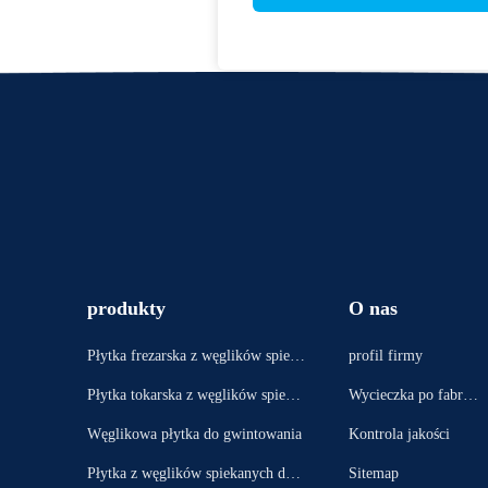
produkty
O nas
Płytka frezarska z węglików spieka
profil firmy
nych
Płytka tokarska z węglików spieka
Wycieczka po fabryc
nych
e
Węglikowa płytka do gwintowania
Kontrola jakości
Płytka z węglików spiekanych do r
Sitemap