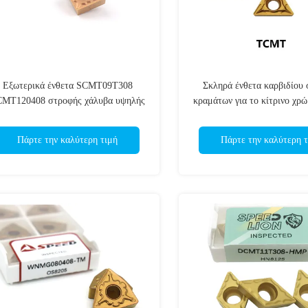
Εξωτερικά ένθετα SCMT09T308
Σκληρά ένθετα καρβιδίου
MT120408 στροφής χάλυβα υψηλής
κραμάτων για το κίτρινο χρ
ταχύτητας για CNC τον τόρνο
TCMT16T308
Πάρτε την καλύτερη τιμή
Πάρτε την καλύτερη τ