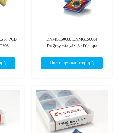
ματος PCD
DNMG150608 DNMG150604
1T308
Επεξεργασία χάλυβα Γύρισμα
0204
καρβιδίων Εισαρτήματα Επιστρώσεις
CVD
ιμή
Πάρτε την καλύτερη τιμή