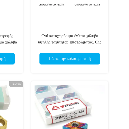
 στροφής
Cvd καταχωρήσιμα ένθετα χάλυβα
ώμα χάλυβα
υψηλής ταχύτητας επιστρώματος, Cnc
Cnmg 1204 08 ένθετα
ιμή
Πάρτε την καλύτερη τιμή
Βίντεο