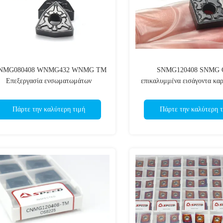
NMG080408 WNMG432 WNMG TM
SNMG120408 SNMG
Επεξεργασία ενσωματωμάτων
επικαλυμμένα εισάγοντα καρ
καρβιδίου για χάλυβα
την ακρίβεια και την αξιοπ
χάλυβα
Πάρτε την καλύτερη τιμή
Πάρτε την καλύτερη τ