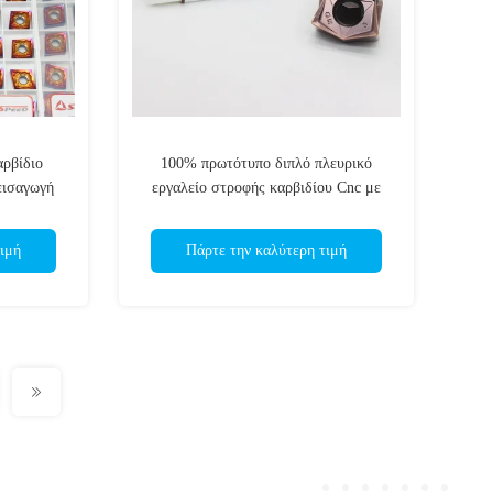
αρβίδιο
100% πρωτότυπο διπλό πλευρικό
εισαγωγή
εργαλείο στροφής καρβιδίου Cnc με
P15TF για
γρήγορη προώθηση Wnmu080608
ου
ιμή
Πάρτε την καλύτερη τιμή