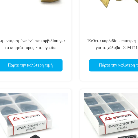
ιμενταρισμένα ένθετα καρβιδίου για
Ένθετα καρβιδίου επιστρώ
το κομμάτι προς κατεργασία
για το χάλυβα DCMT1
χυτοσιδήρου χάλυβα WNMG080408
DCMT11T304 DCMT07
Πάρτε την καλύτερη τιμή
Πάρτε την καλύτερη τ