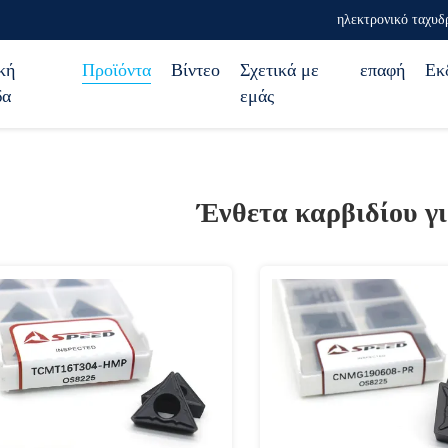
ηλεκτρονικό ταχυδ
κή
Προϊόντα
Βίντεο
Σχετικά με
επαφή
Εκ
δα
εμάς
Ένθετα καρβιδίου γι