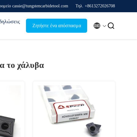
ρομείο cassie@tungstencarbidetool.com
Τηλ. +8613272026708
δηλώσεις


Ζητήστε ένα απόσπασμα
α το χάλυβα