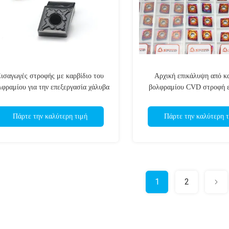
ισαγωγές στροφής με καρβίδιο του
Αρχική επικάλυψη από κ
λφραμίου για την επεξεργασία χάλυβα
βολφραμίου CVD στροφή 
CNMG120408 120404 MA V
το κάλυμμα εργαλεί
Πάρτε την καλύτερη τιμή
Πάρτε την καλύτερη τ
1
2