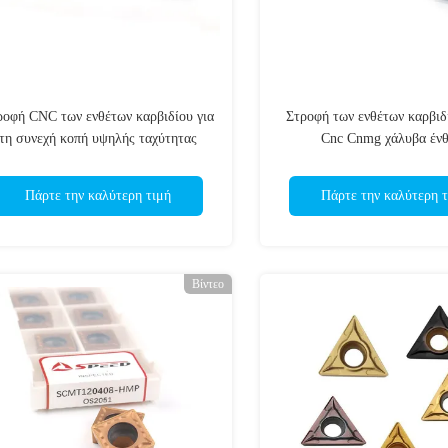
ροφή CNC των ενθέτων καρβιδίου για
Στροφή των ενθέτων καρβιδί
τη συνεχή κοπή υψηλής ταχύτητας
Cnc Cnmg χάλυβα ένθ
TCMT χάλυβα
CNMG190608
Πάρτε την καλύτερη τιμή
Πάρτε την καλύτερη τ
Βίντεο