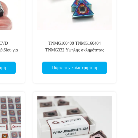
 CVD
TNMG160408 TNMG160404
βιδίου για
TNMG332 Υψηλής σκληρότητας
ιστία του
HRC40-60 Εισάξεις καρβιδίων για
χάλυβα
ιμή
Πάρτε την καλύτερη τιμή