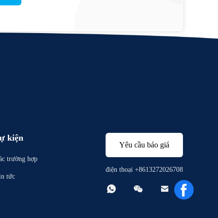
ự kiện
Yêu cầu báo giá
ác trường hợp
điện thoại +8613272026708
in tức


