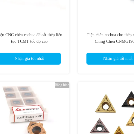
ện CNC chèn cacbua để cắt thép liên
Tiện chèn cacbua cho thép
tục TCMT tốc độ cao
Cnmg Chèn CNMG190
Nhận giá tốt nhất
Nhận giá tốt nhất
Băng hình