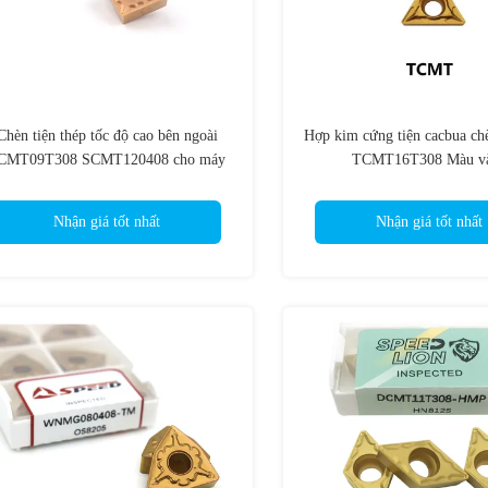
Chèn tiện thép tốc độ cao bên ngoài
Hợp kim cứng tiện cacbua ch
CMT09T308 SCMT120408 cho máy
TCMT16T308 Màu v
tiện CNC
Nhận giá tốt nhất
Nhận giá tốt nhất