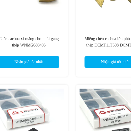
Chèn cacbua xi măng cho phôi gang
Miếng chèn cacbua lớp ph
thép WNMG080408
thép DCMT11T308 DCMT
DCMT070204
Nhận giá tốt nhất
Nhận giá tốt nhất