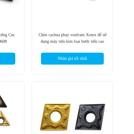
 cứng Cnc
Chèn cacbua phay vonfram Xomx để sử
608
dụng máy tiện kim loại bước tiến cao
bằng thép
Nhận giá tốt nhất