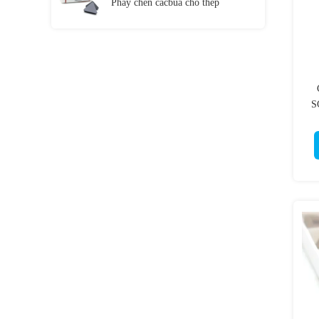
Phay chèn cacbua cho thép
S