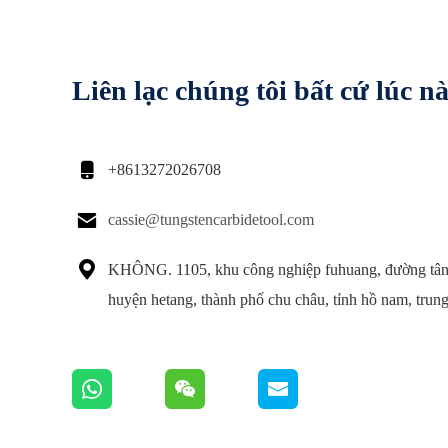
Liên lạc chúng tôi bất cứ lúc n

+8613272026708

cassie@tungstencarbidetool.com

KHÔNG. 1105, khu công nghiệp fuhuang, đường tân
huyện hetang, thành phố chu châu, tỉnh hồ nam, trun