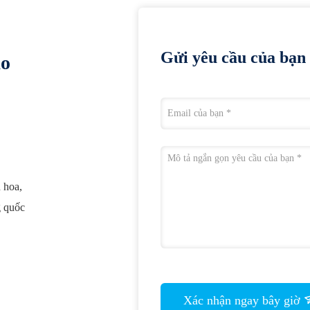
Gửi yêu cầu của bạn 
ào
 hoa,
g quốc
Xác nhận ngay bây giờ