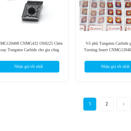
MG120408 CNMG432 OS8225 Chèn
Vỏ phủ Tungsten Carbide
xoay Tungsten Carbide cho gia công
Turning Insert CNMG12040
thép
MA VP15TF Cho người giữ
Nhận giá tốt nhất
Nhận giá tốt nhất
1
2