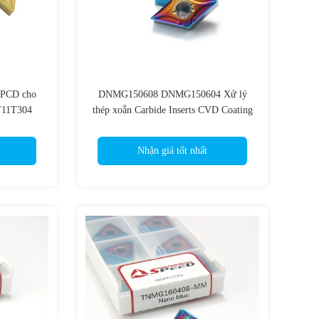
ủ PCD cho
DNMG150608 DNMG150604 Xử lý
11T304
thép xoắn Carbide Inserts CVD Coating
Nhận giá tốt nhất