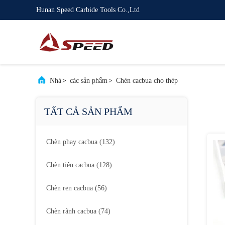
Hunan Speed Carbide Tools Co.,Ltd
Nhà
>
các sản phẩm
>
Chèn cacbua cho thép
TẤT CẢ SẢN PHẨM
Chèn phay cacbua
(132)
Chèn tiện cacbua
(128)
Chèn ren cacbua
(56)
Chèn rãnh cacbua
(74)