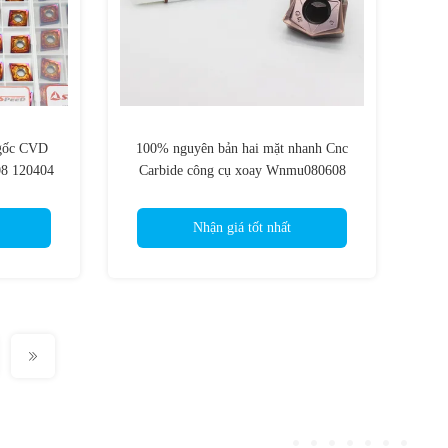
 gốc CVD
100% nguyên bản hai mặt nhanh Cnc
8 120404
Carbide công cụ xoay Wnmu080608
 công cụ
Nhận giá tốt nhất