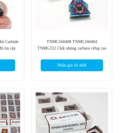
ủ Carbide
TNMG160408 TNMG160404
độ tin cậy
TNMG332 Chất nhúng carbure cứng cao
HRC40-60 cho thép
Nhận giá tốt nhất