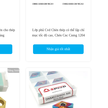
èn cho thép
Lớp phủ Cvd Chèn thép có thể lập chỉ
àng
mục tốc độ cao, Chèn Cnc Cnmg 1204
08
Nhận giá tốt nhất
Băng hình