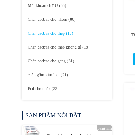
Mũi khoan chữ U
(55)
Chèn cacbua cho nhôm
(80)
Chèn cacbua cho thép
(17)
Ti
Chèn cacbua cho thép không gỉ
(18)
Chèn cacbua cho gang
(31)
chèn gốm kim loại
(21)
Pcd cbn chèn
(22)
SẢN PHẨM NỔI BẬT
Băng hình