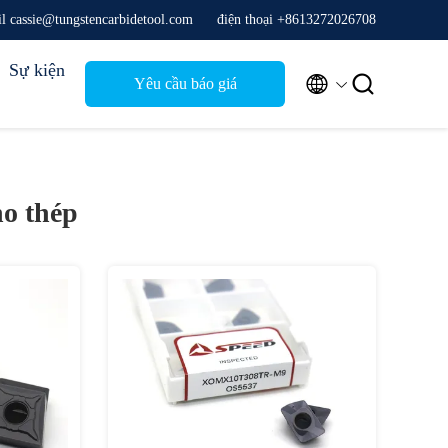
il cassie@tungstencarbidetool.com
điện thoại +8613272026708
Sự kiện


Yêu cầu báo giá
o thép