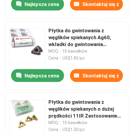
Najlepsza cena
Skontaktuj się z
nami
Płytka do gwintowania z
węglików spiekanych Ag60,
wkładki do gwintowania
wewnętrznego 16IR AG55
MOQ：10 kawałków
Cena：US$1.85/pc
Najlepsza cena
Skontaktuj się z
nami
Płytka do gwintowania z
węglików spiekanych o dużej
prędkości 11IR Zastosowanie
narzędzia tokarskiego CNC
MOQ：10 kawałków
Cena：US$1.20/pc