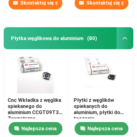
Skontaktuj się z
Skontaktuj się z
nami
nami
Płytka węglikowa do aluminium
(80)
Cnc Wkładka z węglika
Płytki z węglików
spiekanego do
spiekanych do
aluminium CCGT09T3
aluminium, płytki do
Zewnętrzna
toczenia
kwadratowego
Najlepsza cena
Najlepsza cena
APGT1135