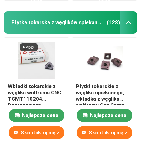
Płytka tokarska z węglików spiekanych
(128)
Wkładki tokarskie z
Płytki tokarskie z
węglika wolframu CNC
węglika spiekanego,
TCMT110204
wkładka z węglika
Dostosowane
wolframu Cnc Cnmg
Najlepsza cena
Najlepsza cena
Skontaktuj się z
Skontaktuj się z