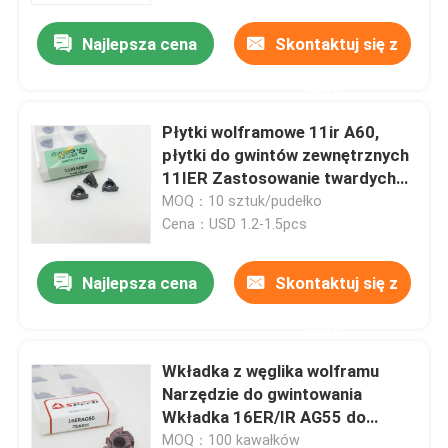
Najlepsza cena
Skontaktuj się z
nami
Płytki wolframowe 11ir A60,
płytki do gwintów zewnętrznych
11IER Zastosowanie twardych
materiałów
MOQ：10 sztuk/pudełko
Cena：USD 1.2-1.5pcs
Najlepsza cena
Skontaktuj się z
Dom
nami
Wkładka z węglika wolframu
Produkty
Narzędzie do gwintowania
Wkładka 16ER/IR AG55 do
tokarki
Filmy
MOQ：100 kawałków