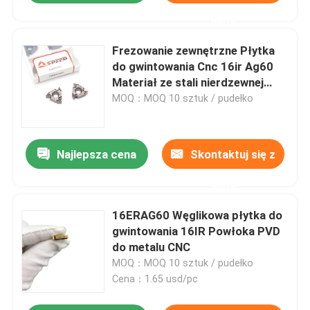
nami
Frezowanie zewnętrzne Płytka
do gwintowania Cnc 16ir Ag60
Materiał ze stali nierdzewnej
11IR 16IR ER
MOQ：MOQ 10 sztuk / pudełko
Najlepsza cena
Skontaktuj się z
nami
16ERAG60 Węglikowa płytka do
gwintowania 16IR Powłoka PVD
do metalu CNC
MOQ：MOQ 10 sztuk / pudełko
Cena：1.65 usd/pc