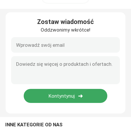
Płytka węglikowa do żeliwa
Zostaw wiadomość
Oddzwonimy wkrótce!
Wkładka cermetalowa
Pcd cbn wkładka
INNE KATEGORIE OD NAS