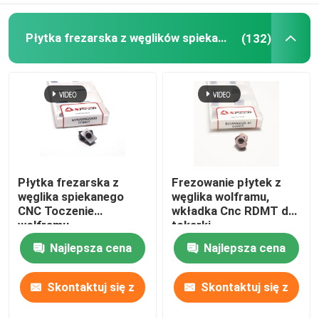
Płytka frezarska z węglików spiekanych
(132)
Płytka frezarska z
Frezowanie płytek z
węglika spiekanego
węglika wolframu,
CNC Toczenie
wkładka Cnc RDMT do
wolframu
tokarki
MPHW060308
Najlepsza cena
Najlepsza cena
Skontaktuj się z
Skontaktuj się z
nami
nami