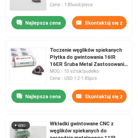
Cena：1.85usd/piece
O nas
Najlepsza cena
Skontaktuj się z
nami
Wycieczka po fabryce
Toczenie węglików spiekanych
Kontrola jakości
Płytka do gwintowania 16IR
16ER Śruba Metal Zastosowanie
maszynowe
MOQ：10 sztuk/pudełko
Skontaktuj się z nami
Cena：USD 1.2-1.85pcs
Aktualności
Najlepsza cena
Skontaktuj się z
nami
Wszystkie przypadki
Wkładki gwintowane CNC z
węglików spiekanych do
Płytka frezarska z węglików spiekanych
narzędzia metalowego 11IR