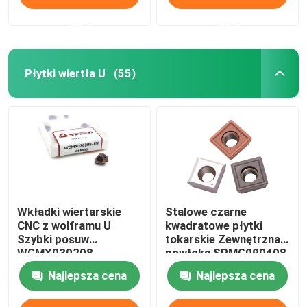
nami
nami
Płytki wiertła U
(55)
Wkładki wiertarskie
Stalowe czarne
CNC z wolframu U
kwadratowe płytki
Szybki posuw
tokarskie Zewnętrzna
WCMX030208
powłoka SPMG090408
Powłoka CVD
CVD
Najlepsza cena
Najlepsza cena