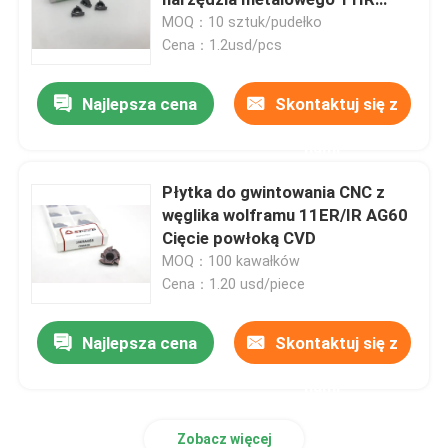
11ER Powłoka PVD
MOQ：10 sztuk/pudełko
Cena：1.2usd/pcs
Płytka tokarska z węglików spiekanych
Najlepsza cena
Skontaktuj się z
Węglikowa płytka do gwintowania
nami
Płytka z węglików spiekanych do rowkowania
Płytka do gwintowania CNC z
węglika wolframu 11ER/IR AG60
Cięcie powłoką CVD
Płytki wiertła U
MOQ：100 kawałków
Cena：1.20 usd/piece
Płytka węglikowa do aluminium
Najlepsza cena
Skontaktuj się z
Płytki Węglikowe Do Stali
nami
Płytka węglikowa do stali nierdzewnej
Zobacz więcej