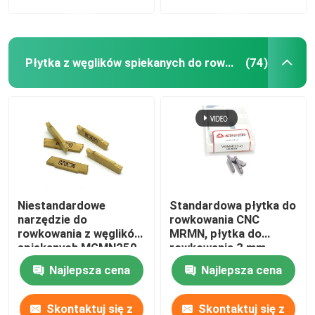
nami
nami
Płytka z węglików spiekanych do rowkowania
(74)
Niestandardowe
Standardowa płytka do
narzędzie do
rowkowania CNC
rowkowania z węglików
MRMN, płytka do
spiekanych MGMN250
rowkowania 3 mm
Zastosowanie tokarki
MGMN200-G
Najlepsza cena
Najlepsza cena
cnc
Skontaktuj się z
Skontaktuj się z