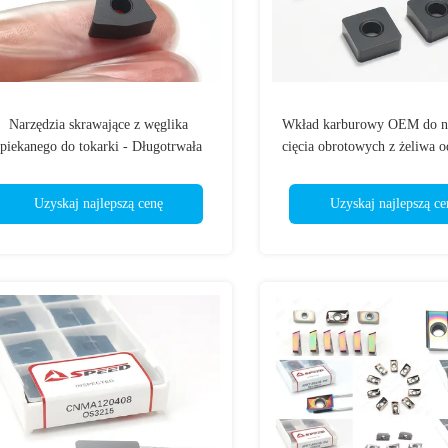
Narzędzia skrawające z węglika
Wkład karburowy OEM do na
spiekanego do tokarki - Długotrwała
cięcia obrotowych z żeliwa 
trwałość WNMA060408 WNMA
SNMA120412
Uzyskaj najlepszą cenę
Uzyskaj najlepszą ce