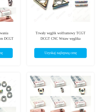
owania
Trwały węglik wolframowy TCGT
ium DCGT
DCGT CNC Wstaw węglika
minium
aluminiowego do precyzji
nę
Uzyskaj najlepszą cenę