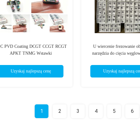
C PVD Coating DCGT CCGT RCGT
U wiercenie frezowanie ob
APKT TNMG Wstawki
narzędzia do cięcia węgl
węglowodanowe do aluminium
SPMG WCMT WCMX SP
wstawek wiertniczych w obręb
Uzyskaj najlepszą cenę
Uzyskaj najlepszą ce
1
2
3
4
5
6