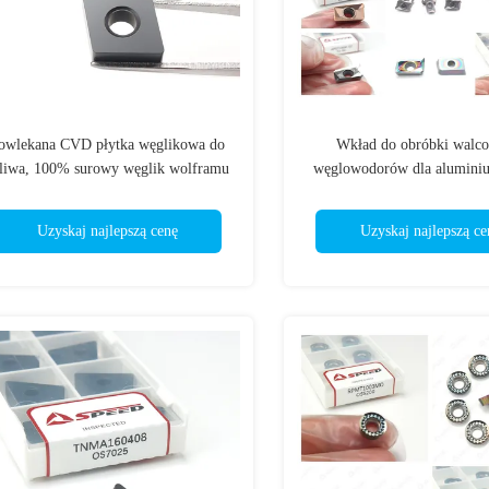
owlekana CVD płytka węglikowa do
Wkład do obróbki walc
liwa, 100% surowy węglik wolframu
węglowodorów dla alumin
CNMA120408 CNMA120412
CCGT RCGT TCGT Alu
Uzyskaj najlepszą cenę
Uzyskaj najlepszą ce