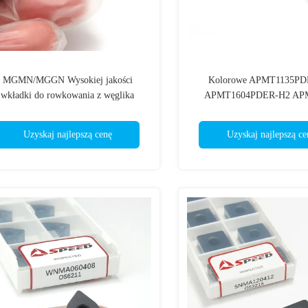
MGMN/MGGN Wysokiej jakości
Kolorowe APMT1135PD
wkładki do rowkowania z węglika
APMT1604PDER-H2 AP
spiekanego do tokarek CNC
APMT1604 H2 M2 Wkładki f
CNC z węglika spieka
Uzyskaj najlepszą cenę
Uzyskaj najlepszą ce