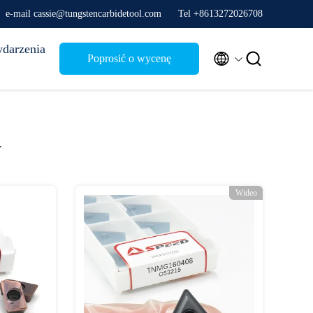
e-mail cassie@tungstencarbidetool.com
Tel +8613272026708
darzenia


Poprosić o wycenę
y
Wideo