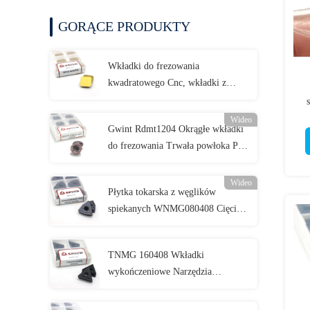
GORĄCE PRODUKTY
Wkładki do frezowania
kwadratowego Cnc, wkładki z
węglika spiekanego
Wideo
Gwint Rdmt1204 Okrągłe wkładki
do frezowania Trwała powłoka Pvd
do noża
Wideo
Płytka tokarska z węglików
spiekanych WNMG080408 Cięcie
Dostosowane
TNMG 160408 Wkładki
wykończeniowe Narzędzia
tokarskie wolframowe
TNMG160408-PM do maszyny