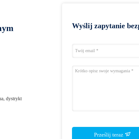
Wyślij zapytanie bez
lnym
a, dystrykt
Prześlij teraz