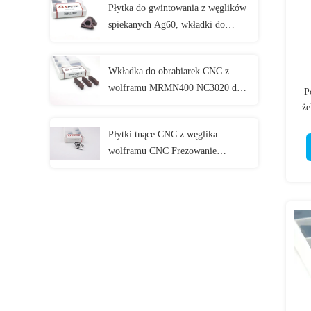
Płytka do gwintowania z węglików
Cnc
spiekanych Ag60, wkładki do
gwintowania wewnętrznego 16IR
AG55
Wkładka do obrabiarek CNC z
wolframu MRMN400 NC3020 do
P
toczenia
że
Płytki tnące CNC z węglika
wolframu CNC Frezowanie
Polerowana powłoka