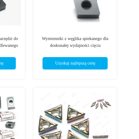
rzędzi do
Wymienniki z węglika spiekanego dla
odlewanego
doskonałej wydajności cięcia
CNMA190616 CNMA
nę
Uzyskaj najlepszą cenę