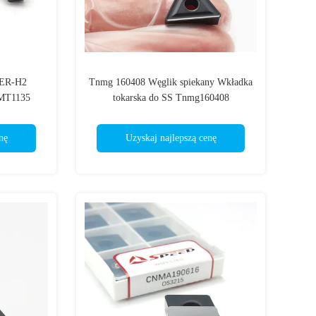
ER-H2
Tnmg 160408 Węglik spiekany Wkładka
MT1135
tokarska do SS Tnmg160408
rezarskie
nego
nę
Uzyskaj najlepszą cenę