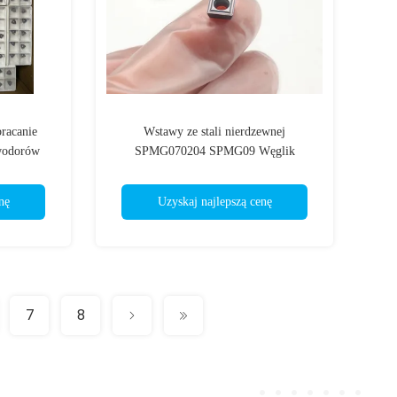
racanie
Wstawy ze stali nierdzewnej
owodorów
SPMG070204 SPMG09 Węglik
MX dla
wolframowy U drill insert z powłoką
ie wiertni
PVD CVD
nę
Uzyskaj najlepszą cenę
7
8