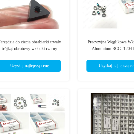
arzędzia do cięcia obrabiarki trwały
Precyzyjna Węglikowa Wk
trójkąt obrotowy wkładki czarny
Aluminium RCGT1204
powłoka CVD TNMA160408
RCGT10T3 RCGT1003 Pow
PVD i Wysoka Odporność na 
Uzyskaj najlepszą cenę
Uzyskaj najlepszą ce