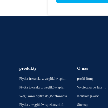
produkty
O nas
Płytka frezarska z węglików spieka
profil firmy
nych
Płytka tokarska z węglików spieka
Wycieczka po fabryc
nych
e
Węglikowa płytka do gwintowania
Kontrola jakości
Płytka z węglików spiekanych do r
Sitemap