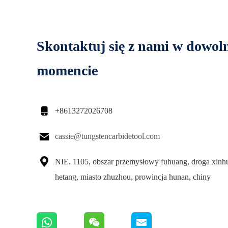
Skontaktuj się z nami w dowo
momencie

+8613272026708

cassie@tungstencarbidetool.com

NIE. 1105, obszar przemysłowy fuhuang, droga xinhu
hetang, miasto zhuzhou, prowincja hunan, chiny