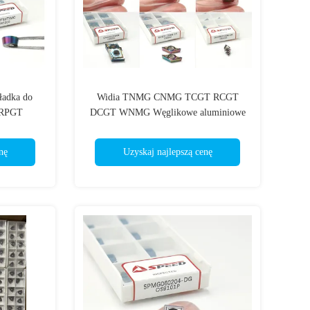
ładka do
Widia TNMG CNMG TCGT RCGT
 RPGT
DCGT WNMG Węglikowe aluminiowe
łoka DLC
płytki tokarskie do wszechstronnego
Ścieranie
toczenia
nę
Uzyskaj najlepszą cenę