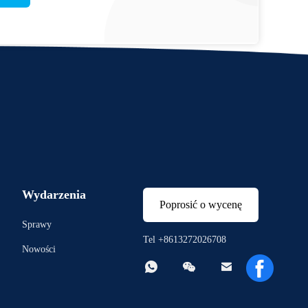
Wydarzenia
Poprosić o wycenę
Sprawy
Tel +8613272026708
Nowości


