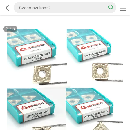
2
/
5