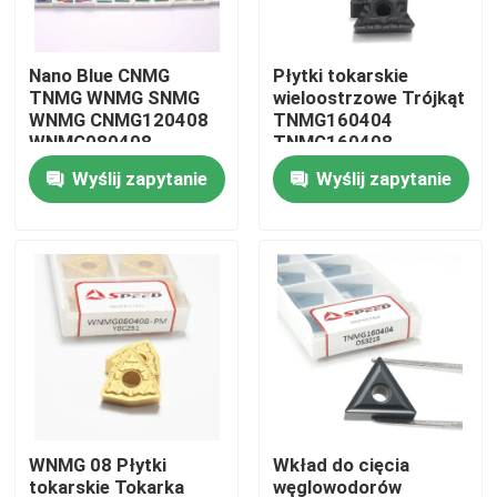
O nas
Nano Blue CNMG
Płytki tokarskie
TNMG WNMG SNMG
wieloostrzowe Trójkąt
WNMG CNMG120408
TNMG160404
Wycieczka po fabryce
WNMG080408
TNMG160408
Tungsten Carbide Cnc
TNMG2204 Narzędzia
Wyślij zapytanie
Wyślij zapytanie
Turning Insert Inserto
z węglików spiekanych
Kontrola jakości
do metalu
Skontaktuj się z nami
Aktualności
Wszystkie przypadki
WNMG 08 Płytki
Wkład do cięcia
Płytka frezarska z węglików spiekanych
tokarskie Tokarka
węglowodorów