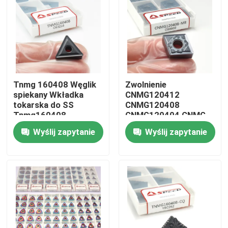
Tnmg 160408 Węglik
Zwolnienie
spiekany Wkładka
CNMG120412
tokarska do SS
CNMG120408
Tnmg160408
CNMG120404 CNMG
CNMG431 CNMG432
Wyślij zapytanie
Wyślij zapytanie
Karbid Cnc Cutting
Turning Insert
Dom
Produkty
Filmy