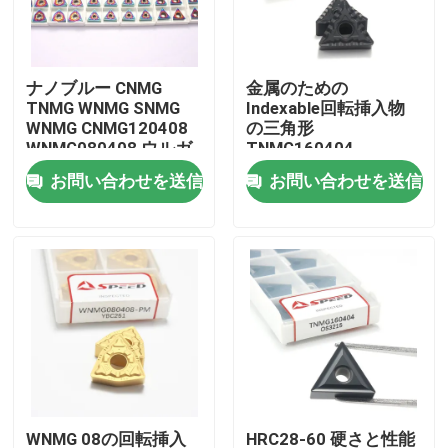
企業情報
ナノブルー CNMG
金属のための
TNMG WNMG SNMG
Indexable回転挿入物
会社案内
WNMG CNMG120408
の三角形
WNMG080408 ウルガ
TNMG160404
ムカービッドCncター
TNMG160408
お問い合わせを送信
お問い合わせを送信
品質管理
ニングインセットイン
TNMG2204の炭化物用
セット
具
お問い合わせ
ニュース
すべての場合
炭化物の製粉の挿入物
WNMG 08の回転挿入
HRC28-60 硬さと性能