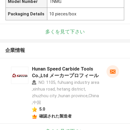
Model Number
TNMG
Packaging Details
10 pieces/box
多くを見て下さい
企業情報
Hunan Speed Carbide Tools
Co.,Ltd メーカープロフィール
NO. 1105, fuhuang industry area
,xinhua road, hetang district,
zhuzhou city ,hunan province,China
,中国
5.0
確認された製造者