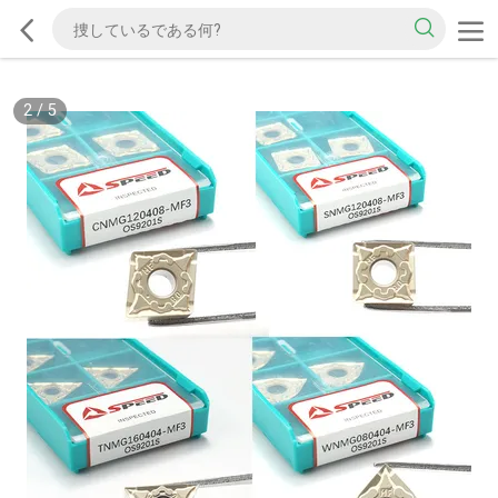
2
/
5