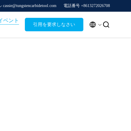
ssie@tungstencarbidetool.com
電話番号 +8613272026708
イベント


引用を要求しなさい