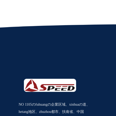
NO 1105のfuhuangの企業区域、xinhuaの道、
hetang地区、zhuzhou都市、扶南省、中国