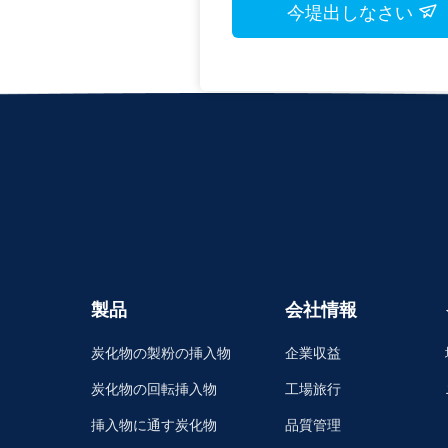
今堤出しなさい
製品
会社情報
炭化物の製粉の挿入物
企業収益
炭化物の回転挿入物
工場旅行
挿入物に通す炭化物
品質管理