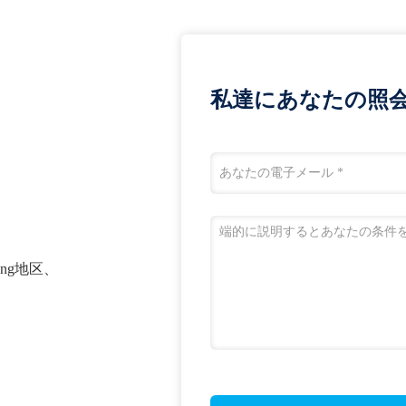
私達にあなたの照
tang地区、