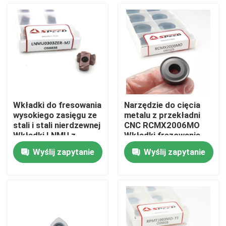
O nas
Wycieczka po fabryce
Kontrola jakości
Wkładki do fresowania
Narzędzie do cięcia
wysokiego zasięgu ze
metalu z przekładni
Skontaktuj się z nami
stali i stali nierdzewnej
CNC RCMX2006MO
Wkładki LNMU z
Wkładki frezowania
powłoką PVD/CVD
węglowodorów
Wyślij zapytanie
Wyślij zapytanie
Aktualności
Wszystkie przypadki
Płytka frezarska z węglików spiekanych