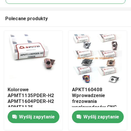
Polecane produkty
Kolorowe
APKT160408
Dom
APMT1135PDER-H2
Wprowadzenie
APMT1604PDER-H2
frezowania
APMT1135
węglowodorów CNC
Produkty
APMT1604 H2 M2
Przetwórnia do cięcia
Wyślij zapytanie
Wyślij zapytanie
Wkładki frezarskie
obracająca wkład
CNC z węglika
frezowania
Filmy
spiekanego