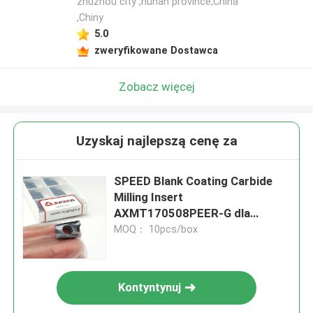
zhuzhou city ,hunan province,China
,Chiny
5.0
zweryfikowane Dostawca
Zobacz więcej
Uzyskaj najlepszą cenę za
SPEED Blank Coating Carbide
Milling Insert
AXMT170508PEER-G dla
gładkiej wykończenia
MOQ： 10pcs/box
powierzchni
Kontyntynuj