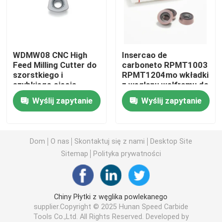
Płytka tokarska z węglików spiekanych
WDMW08 CNC High
Insercao de
Węglikowa płytka do gwintowania
Feed Milling Cutter do
carboneto RPMT1003
szorstkiego i
RPMT1204mo wkładki
szybkiego cięcia
z węglanu wolframu do
Płytka z węglików spiekanych do rowkowania
Wysokiej precyzji
narzędzi do cięcia
Wyślij zapytanie
Wyślij zapytanie
Super-Hard CNC Tool
CNC do obróbki stali
WDMW0805 wkładki
Płytki wiertła U
Dom
O nas
Skontaktuj się z nami
Desktop Site
Płytka węglikowa do aluminium
Sitemap
Polityka prywatności
Płytki Węglikowe Do Stali
Chiny Płytki z węglika powlekanego
supplier.Copyright © 2025 Hunan Speed Carbide
Płytka węglikowa do stali nierdzewnej
Tools Co.,Ltd. All Rights Reserved. Developed by