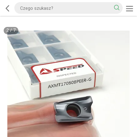
2
/
7