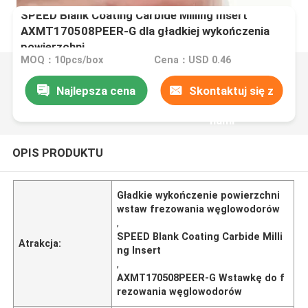
SPEED Blank Coating Carbide Milling Insert
AXMT170508PEER-G dla gładkiej wykończenia
powierzchni
MOQ：10pcs/box
Cena：USD 0.46
Najlepsza cena
Skontaktuj się z
nami
OPIS PRODUKTU
Gładkie wykończenie powierzchni
wstaw frezowania węglowodorów
,
SPEED Blank Coating Carbide Milli
Atrakcja:
ng Insert
,
AXMT170508PEER-G Wstawkę do f
rezowania węglowodorów