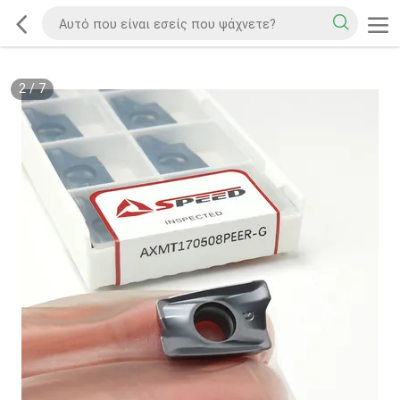
2
/
7