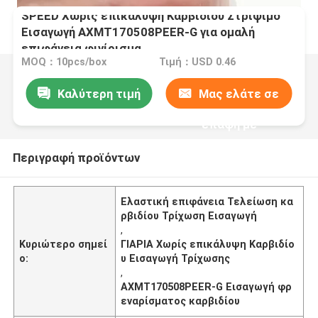
SPEED Χωρίς επικάλυψη Καρβιδίου Στρίψιμο
Εισαγωγή AXMT170508PEER-G για ομαλή
επιφάνεια φινίρισμα
MOQ：10pcs/box
Τιμή：USD 0.46
Καλύτερη τιμή
Μας ελάτε σε
επαφή με
Περιγραφή προϊόντων
Ελαστική επιφάνεια Τελείωση κα
ρβιδίου Τρίχωση Εισαγωγή
,
Κυριώτερο σημεί
ΓΙΑΡΙΑ Χωρίς επικάλυψη Καρβιδίο
ο:
υ Εισαγωγή Τρίχωσης
,
AXMT170508PEER-G Εισαγωγή φρ
εναρίσματος καρβιδίου