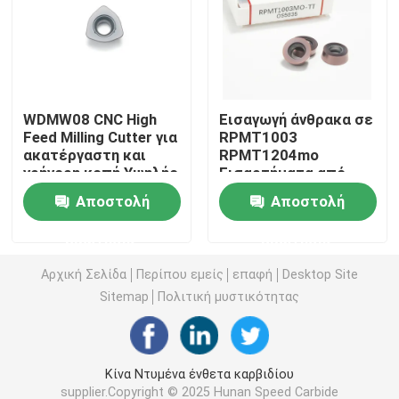
Ένθετο στροφής καρβιδίου
Καρβίδιο που περνά κλωστή στο ένθετο
WDMW08 CNC High
Εισαγωγή άνθρακα σε
Feed Milling Cutter για
RPMT1003
ακατέργαστη και
RPMT1204mo
Καρβίδιο που αυλακώνει το ένθετο
γρήγορη κοπή Υψηλής
Εισαρτήματα από
ακρίβειας υπερ-
καρβίδιο βολφραμίου
Αποστολή
Αποστολή
σκληρό εργαλείο CNC
για εργαλεία κοπής
Ένθετα τρυπανιών του U
WDMW0805
CNC με μηχανική
ερώτησης
ερώτησης
εισαγωγής
επεξεργασία χάλυβα
Ένθετο καρβιδίου για το αργίλιο
Αρχική Σελίδα
Περίπου εμείς
επαφή
Desktop Site
Sitemap
Πολιτική μυστικότητας
Ένθετα καρβιδίου για το χάλυβα
Κίνα Ντυμένα ένθετα καρβιδίου
Ένθετο καρβιδίου για το ανοξείδωτο
supplier.Copyright © 2025 Hunan Speed Carbide