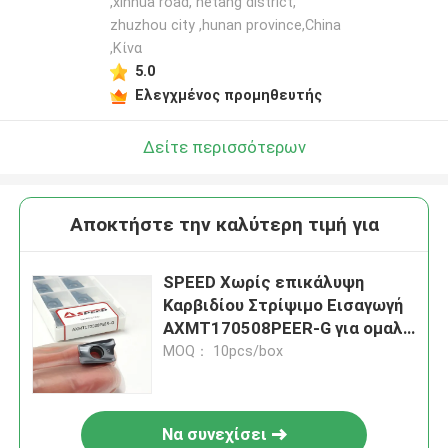
,xinhua road, hetang district,
zhuzhou city ,hunan province,China
,Κίνα
5.0
Ελεγχμένος προμηθευτής
Δείτε περισσότερων
Αποκτήστε την καλύτερη τιμή για
SPEED Χωρίς επικάλυψη
Καρβιδίου Στρίψιμο Εισαγωγή
AXMT170508PEER-G για ομαλή
επιφάνεια φινίρισμα
MOQ： 10pcs/box
Να συνεχίσει