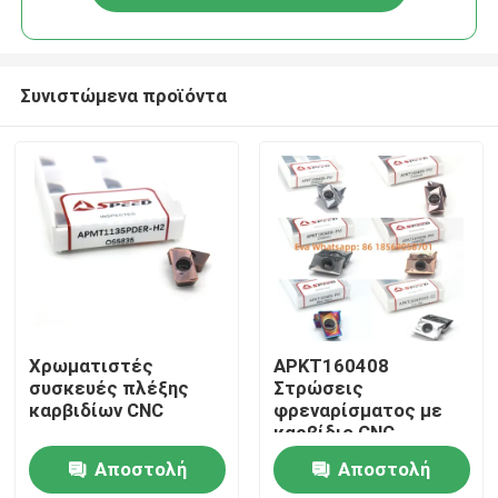
Συνιστώμενα προϊόντα
Αρχική Σελίδα
Χρωματιστές
APKT160408
συσκευές πλέξης
Στρώσεις
καρβιδίων CNC
φρεναρίσματος με
Προϊόντα
καρβίδιο CNC
εργαλείο κοπής
Αποστολή
Αποστολή
γραμμωτήρα
Βίντεο