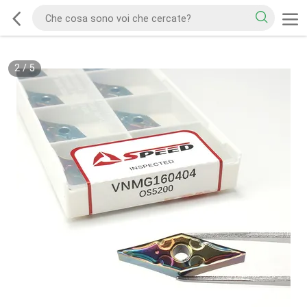
2
/
5