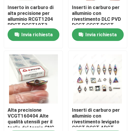
Inserto in carburo di
Inserti in carburo per
alta precisione per
alluminio con
Chi siamo
alluminio RCGT1204
rivestimento DLC PVD
RPGT RCGT10T3
DCGT CCGT RCGT
RCGT1003
APKT TNMG
Invia richiesta
Invia richiesta
Fatory Tour
Rivestimento DLC PVD
e alta resistenza
all'usura
Controllo di qualità
Contattaci
notizie
Tutti i casi
Alta precisione
Inserti di carburo per
VCGT160404 Alte
alluminio con
qualità utensili per il
rivestimento levigato
taglio del tornio CNC
CCGT DCGT APGT
Inserzione di macinazione del carburo