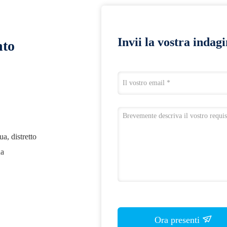
Invii la vostra indag
nto
a, distretto
na
Ora presenti