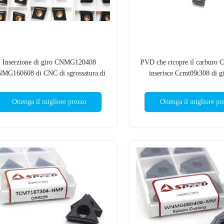
Inserzione di giro CNMG120408
PVD che ricopre il carburo 
MG160608 di CNC di sgrossatura di
inserisce Ccmt09t308 di g
Ccmt per acciaio
Ottenga il migliore prezzo
Ottenga il migliore pr