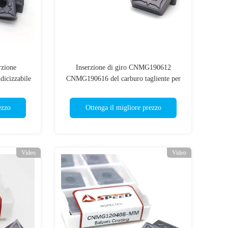
erzione
Inserzione di giro CNMG190612
icizzabile
CNMG190616 del carburo tagliente per
il tornio di CNC
ezzo
Ottenga il migliore prezzo
Video
Video