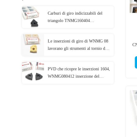
Carburi di giro indicizzabili del
triangolo TNMG160404
TNMG160408 TNMG2204 delle
inserzioni per metallo
Le inserzioni di giro di WNMG 08
CN
lavorano gli strumenti al tornio di
taglio della macchina
WNMG080404-DM
PVD che ricopre le inserzioni 1604,
WNMG080412 inserzione del
carburo di Tnmg di CNC Cnmg