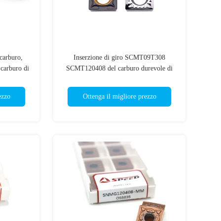
 carburo,
Inserzione di giro SCMT09T308
carburo di
SCMT120408 del carburo durevole di
Cusotmized per il tornio del metallo
ezzo
Ottenga il migliore prezzo