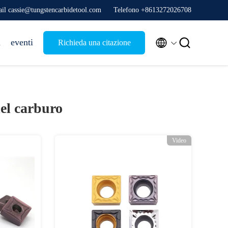
il cassie@tungstencarbidetool.com
Telefono +8613272026708


i
eventi
Richieda una citazione
del carburo
Video