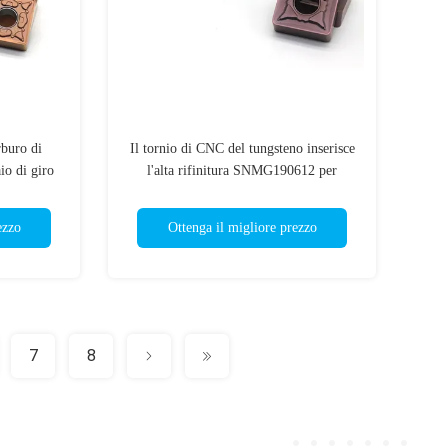
rburo di
Il tornio di CNC del tungsteno inserisce
o di giro
l'alta rifinitura SNMG190612 per
alli
l'acciaio inossidabile
ezzo
Ottenga il migliore prezzo
7
8