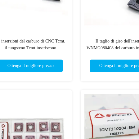
 inserzioni del carburo di CNC Tcmt,
Il taglio di giro dell'ins
il tungsteno Tcmt inseriscono
WNMG080408 del carburo ind
TCMT110304 TCMT16T312
ha personalizzato
Ottenga il migliore prezzo
Ottenga il migliore pr