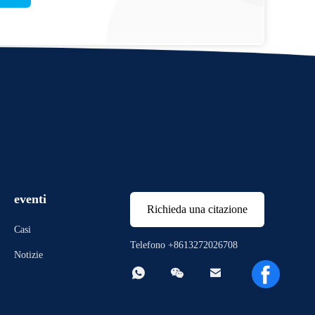
eventi
Richieda una citazione
Casi
Telefono +8613272026708
Notizie


