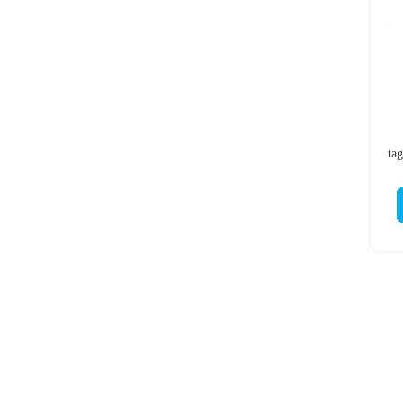
tag
gi