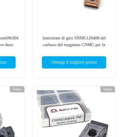
Ccmt09t304
Inserzione di giro SNMG120408 del
iro duro
carburo del tungsteno CNMG per la
macchina di CNC
ezzo
Ottenga il migliore prezzo
Video
Video