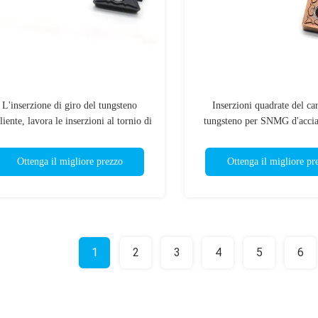
L'inserzione di giro del tungsteno
Inserzioni quadrate del ca
liente, lavora le inserzioni al tornio di
tungsteno per SNMG d'acciai
ro TCMT16T304 per il taglio di CNC
per lavorazione dei met
Ottenga il migliore prezzo
Ottenga il migliore pr
1
2
3
4
5
6