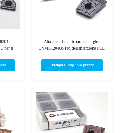
0204 del
Alta precisione ricoprente di giro
C per il
CNMG120408-PM dell'inserzione PCD
del carburo quadrato
ezzo
Ottenga il migliore prezzo