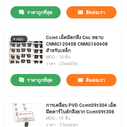
ราคาถูกที่สุด
ติดต่อเรา
Ccmt เม็ดมีดกลึง Cnc หยาบ
CNMG120408 CNMG160608
สำหรับเหล็ก
MOQ：10 ชิ้น
ราคา：2.5usd/pc
ราคาถูกที่สุด
ติดต่อเรา
บ้าน
การเคลือบ PVD Ccmt09t304 เม็ด
ผลิตภัณฑ์
มีดคาร์ไบด์กลึงยาก Ccmt09t308
MOQ：10 ชิ้น
วิดีโอ
ราคา：2.5usd/pc