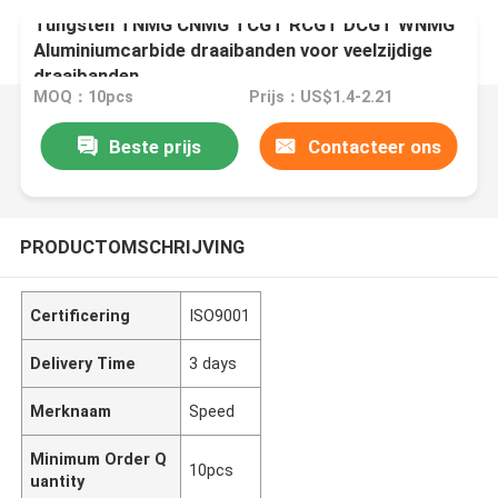
Tungsten TNMG CNMG TCGT RCGT DCGT WNMG
Aluminiumcarbide draaibanden voor veelzijdige
draaibanden
MOQ：10pcs
Prijs：US$1.4-2.21
Beste prijs
Contacteer ons
PRODUCTOMSCHRIJVING
Certificering
ISO9001
Delivery Time
3 days
Merknaam
Speed
Minimum Order Q
10pcs
uantity