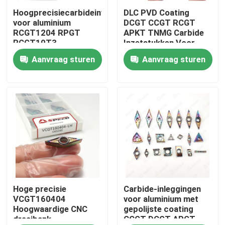
Hoogprecisiecarbideinvoer
DLC PVD Coating
voor aluminium
DCGT CCGT RCGT
Over ons
RCGT1204 RPGT
APKT TNMG Carbide
RCGT10T3
Inzetstukken Voor
RCGT1003 DLC PVD-
Aluminium
Aanvraag sturen
Aanvraag sturen
Fabrieksreis
coating en hoge
slijtvastheid
Kwaliteitscontrole
Contacteer ons
nieuws
Alle Gevallen
Hoge precisie
Carbide-inleggingen
VCGT160404
voor aluminium met
Hoogwaardige CNC
gepolijste coating
draaibank
CCGT DCGT APGT
Het Tussenvoegsel van het carbidemalen