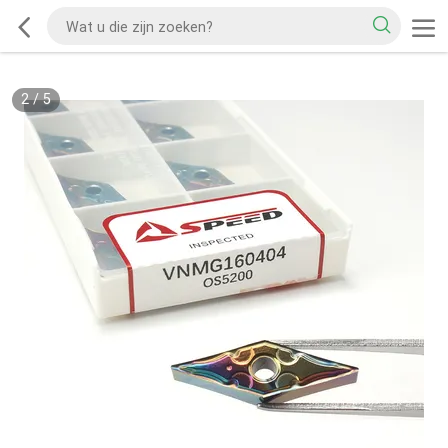
2
/
5