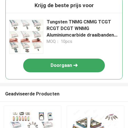
Krijg de beste prijs voor
Tungsten TNMG CNMG TCGT
RCGT DCGT WNMG
Aluminiumcarbide draaibanden
voor veelzijdige draaibanden
MOQ： 10pcs
Doorgaan
Geadviseerde Producten