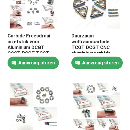
Carbide Freesdraai-
Duurzaam
inzetstuk voor
wolfraamcarbide
Aluminium DCGT
TCGT DCGT CNC
CCGT RCGT TCGT
aluminiumcarbide
Aluminium
insert voor precisie
Aanvraag sturen
Aanvraag sturen
Thuis
Producten
Videos