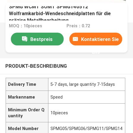
SPMG WCMT SOMT SPMG140512
Wolframkarbid-Wendeschneidplatten für die
präzise Metallbearbeitung
MOQ：10pieces
Preis：0.72
Bestpreis
Kontaktieren Sie
uns
PRODUKT-BESCHREIBUNG
Delivery Time
5-7 days, large quantity 7-15days
Markenname
Speed
Minimum Order Q
10pieces
uantity
Model Number
SPMG05/SPMG06/SPMG11/SPMG14