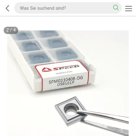
2
/
4