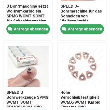
U Bohrmaschine setzt
SPEED U-
Wolframkarbid ein
Bohrmaschine für das
Über uns
SPMG WCMT SOMT
Schneiden von
für Schneidmaschine
Wolframkarbid
Anfrage absenden
Anfrage absenden
Fabrik Tour
Qualitätskontrolle
Kontakt
Nachrichten
Alle Fälle
SPEED U
Hohe
Bohrwerkzeuge SPMG
Verschleißfestigkeit
WCMT SOMT
WCMX/WCMT Karbid
SPMG060204 CNC
Einsätze CNC
Karbid-Prägeeinsatz