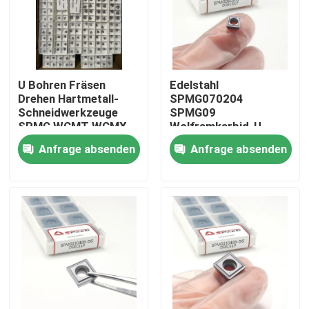
U Bohren Fräsen
Edelstahl
Drehen Hartmetall-
SPMG070204
Schneidwerkzeuge
SPMG09
SPMG WCMT WCMX
Wolframkarbid-U-
SPMX für
Bohrungseinlagen mit
Anfrage absenden
Anfrage absenden
Drehmaschine U-
PVD-CVD-
Bohrer-Wendeplatten
Beschichtung
Startseite
Produkte
Videos