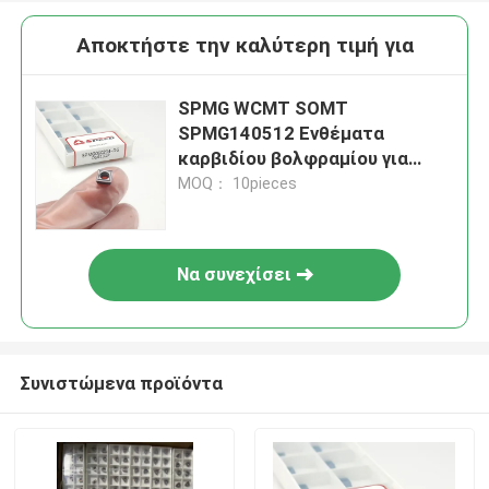
Αποκτήστε την καλύτερη τιμή για
SPMG WCMT SOMT
SPMG140512 Ενθέματα
καρβιδίου βολφραμίου για
ακριβή κατεργασία μετάλλων
MOQ： 10pieces
Να συνεχίσει
Συνιστώμενα προϊόντα