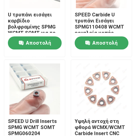
U τρυπάνι εισάγει
SPEED Carbide U
Σχετικά με εμάς
καρβίδιο
τρυπάνι Εισάγει
βολφραμίνης SPMG
SPMG110408 WCMT
WCMT SOMT για το
εργαλεία κοπής
Γύρος εργοστασίων
κοπτικό κοπτήρα
Carbide Tungsten
Αποστολή
Αποστολή
ερώτησης
ερώτησης
Ποιοτικός έλεγχος
επαφή
Νέα
Όλες οι περιπτώσεις
SPEED U Drill Inserts
Υψηλή αντοχή στη
SPMG WCMT SOMT
φθορά WCMX/WCMT
Ένθετο άλεσης καρβιδίου
SPMG060204
Carbide Insert CNC