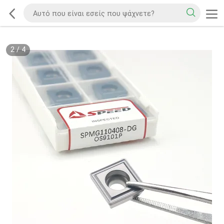
2
/
4