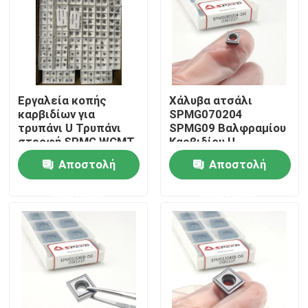
Εργαλεία κοπής
Χάλυβα ατσάλι
καρβιδίων για
SPMG070204
τρυπάνι U Τρυπάνι
SPMG09 Βαλφραμίου
στροφή SPMG WCMT
Καρβιδίου U
WCMX SPMX για
Εισαρτήματα τρυπών
Αποστολή
Αποστολή
τοποθετήσεις
με επικάλυψη PVD
τρυπάνις U του
CVD
ερώτησης
ερώτησης
στροφείου
Αρχική Σελίδα
Προϊόντα
Βίντεο