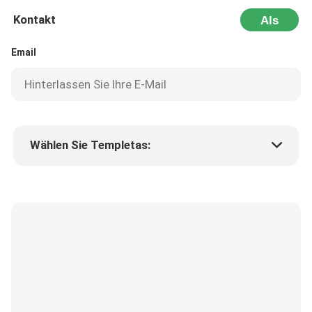
Kontakt
Als
Nächstes
Email
Wählen Sie Templetas:
Preis des Produkts
Min.order quantity
Fordern Sie Muster an
Mehr Details