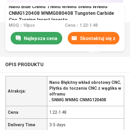
Nano Blue CNMG TNMG WNMG SNMG WNMG
CNMG120408 WNMG080408 Tungsten Carbide
Cnc Turning Insert Inserto
MOQ：10pcs
Cena：1.22-1.48
Najlepsza cena
Skontaktuj się z
nami
OPIS PRODUKTU
Nano Błękitny wkład obrotowy CNC
,
Płytka do toczenia CNC z węglika w
Atrakcja:
olframu
,
SNMG WNMG CNMG120408
Cena
1.22-1.48
Delivery Time
3-5 days