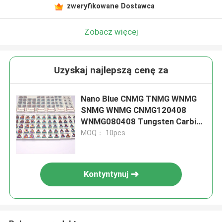
zweryfikowane Dostawca
Zobacz więcej
Uzyskaj najlepszą cenę za
Nano Blue CNMG TNMG WNMG
SNMG WNMG CNMG120408
WNMG080408 Tungsten Carbide
Cnc Turning Insert Inserto
MOQ： 10pcs
Kontyntynuj