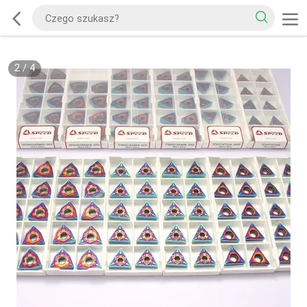
2
/
4