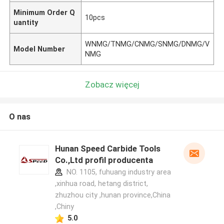
Minimum Order Q
10pcs
uantity
WNMG/TNMG/CNMG/SNMG/DNMG/V
Model Number
NMG
Zobacz więcej
O nas
Hunan Speed Carbide Tools
Co.,Ltd profil producenta
NO. 1105, fuhuang industry area
,xinhua road, hetang district,
zhuzhou city ,hunan province,China
,Chiny
5.0