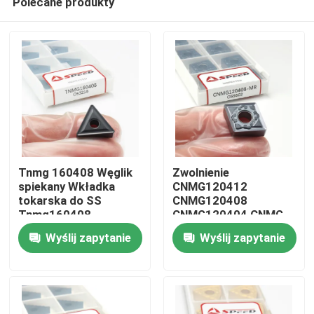
Polecane produkty
Tnmg 160408 Węglik
Zwolnienie
spiekany Wkładka
CNMG120412
tokarska do SS
CNMG120408
Tnmg160408
CNMG120404 CNMG
Dom
CNMG431 CNMG432
Wyślij zapytanie
Wyślij zapytanie
Karbid Cnc Cutting
Turning Insert
Produkty
Filmy