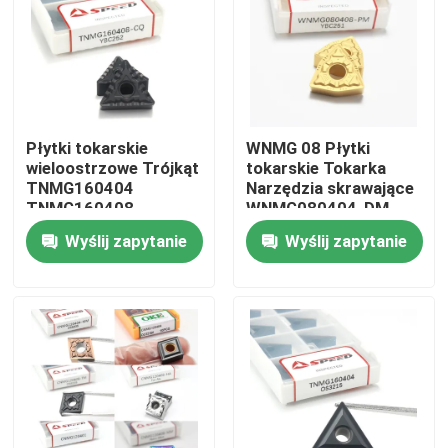
O nas
Wycieczka po fabryce
Płytki tokarskie
WNMG 08 Płytki
wieloostrzowe Trójkąt
tokarskie Tokarka
Kontrola jakości
TNMG160404
Narzędzia skrawające
TNMG160408
WNMG080404-DM
TNMG2204 Narzędzia
Wyślij zapytanie
Wyślij zapytanie
Skontaktuj się z nami
z węglików spiekanych
do metalu
Aktualności
Wszystkie przypadki
Płytka frezarska z węglików spiekanych