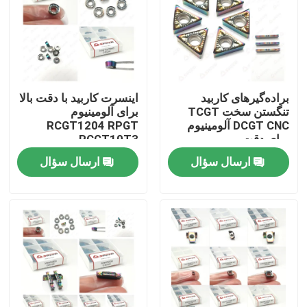
براده‌گیرهای کاربید
اینسرت کاربید با دقت بالا
تنگستن سخت TCGT
برای آلومینیوم
DCGT CNC آلومینیوم
RCGT1204 RPGT
برای دقت
RCGT10T3
RCGT1003 پوشش DLC
ارسال سؤال
ارسال سؤال
PVD و مقاومت سایشی
بالا
خانه
محصولات
فیلم های