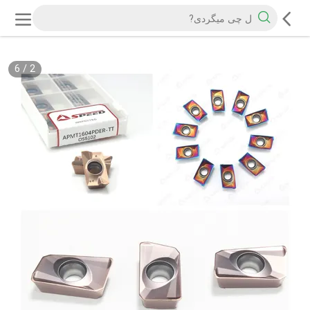
6
/
2