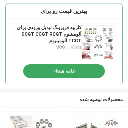
بهترين قيمت رو براي
کاربید فریزینگ تبدیل ورودی برای
آلومینیوم DCGT CCGT RCGT
TCGT آلومینیوم
MOQ： 10pcs
ادامه هید
محصولات توصیه شده