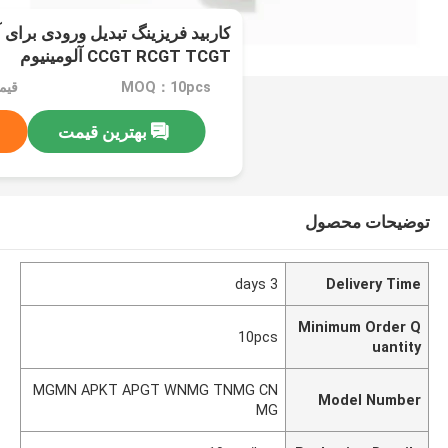
CCGT RCGT TCGT آلومینیوم
MOQ：10pcs
قیمت：21
بهترین قیمت
توضیحات محصول
3 days
Delivery Time
Minimum Order Q
10pcs
uantity
MGMN APKT APGT WNMG TNMG CN
Model Number
MG