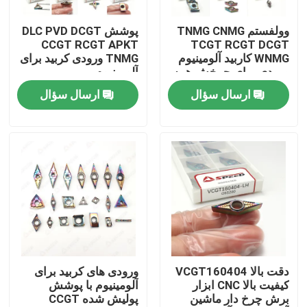
وولفستم TNMG CNMG
پوشش DLC PVD DCGT
دربارهی ما
CCGT RCGT APKT
TCGT RCGT DCGT
WNMG کاربید آلومینیوم
TNMG ورودی کربید برای
ورودی برای چرخش همه
آلومینیوم
کارخانه تور
کاره
ارسال سؤال
ارسال سؤال
کنترل کیفیت
تماس با ما
اخبار
همه موارد
دقت بالا VCGT160404
ورودی های کربید برای
کیفیت بالا CNC ابزار
آلومینیوم با پوشش
برش چرخ دار ماشین
پولیش شده CCGT
درج فرز کاربید