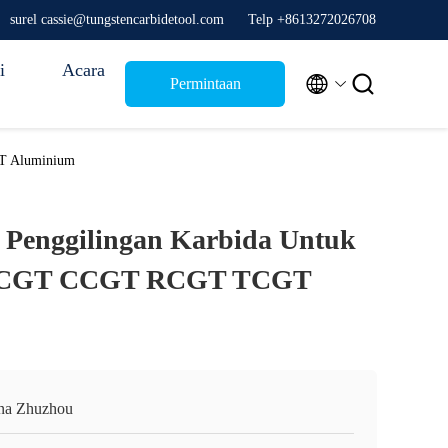
surel cassie@tungstencarbidetool.com
Telp +8613272026708
i
Acara


Permintaan
Penawaran
T Aluminium
 Penggilingan Karbida Untuk
DCGT CCGT RCGT TCGT
na Zhuzhou