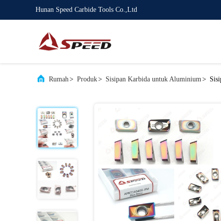
Hunan Speed Carbide Tools Co.,Ltd
Rumah
>
Produk
>
Sisipan Karbida untuk Aluminium
>
Sis