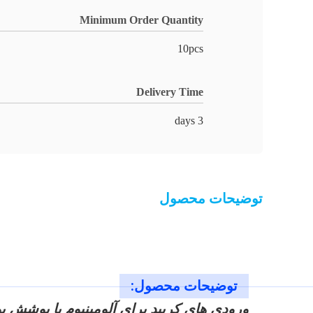
Minimum Order Quantity
10pcs
Delivery Time
3 days
توضیحات محصول
توضیحات محصول:
ورودی های کربید برای آلومینیوم با پوشش پولیش شده  TCGT RCGT