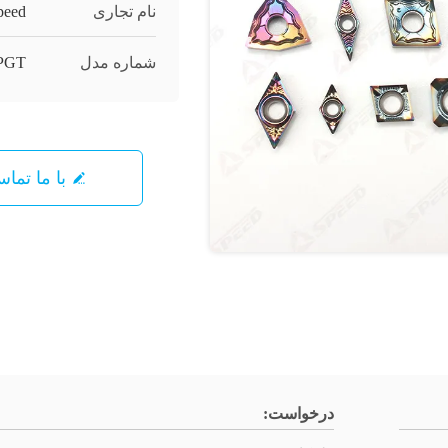
نام تجاری
peed
شماره مدل
PGT
با ما تما
درخواست: