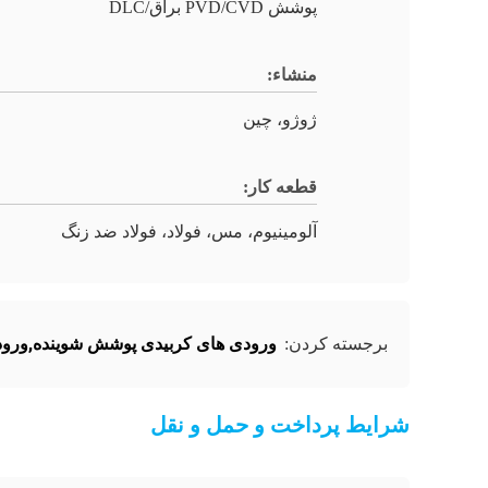
پوشش PVD/CVD براق/DLC
منشاء:
ژوژو، چین
قطعه کار:
آلومینیوم، مس، فولاد، فولاد ضد زنگ
ورودی های کربیدی پوشش شوینده,ورودی های کربید CCGT,ورودی 
برجسته کردن:
شرایط پرداخت و حمل و نقل