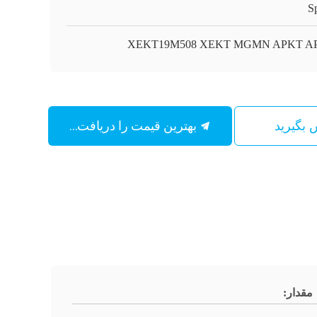
S
XEKT19M508 XEKT MGMN APKT A
بهترین قیمت را دریافت کنید
س بگیرید
مقدار: