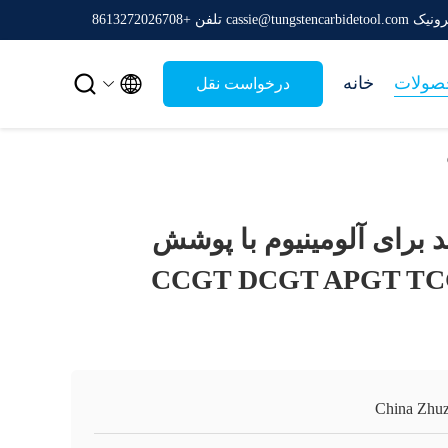
cassie@tungstencar
تلفن +8613272026708


صولات
خانه
درخواست نقل
قول
 برای آلومینیوم با پوشش
ش شده CCGT DCGT APGT TCGT
China Zhu