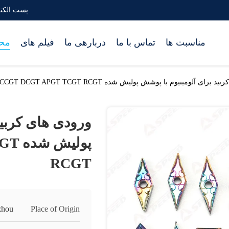
پست الکترونیک bidetool.com
مناسبت ها
تماس با ما
دربارهی ما
فیلم های
مح
برای آلومینیوم با پوشش پولیش شده CCGT DCGT APGT TCGT RCGT
ورودی های کربید
پولی
RCGT
zhou
Place of Origin