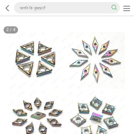
2
/
4