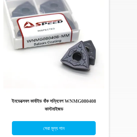
ইনডেক্সেবল কার্বাইড বাঁক সন্নিবেশ WNMG080408
কাস্টমাইজড
সেরা মূল্য পান