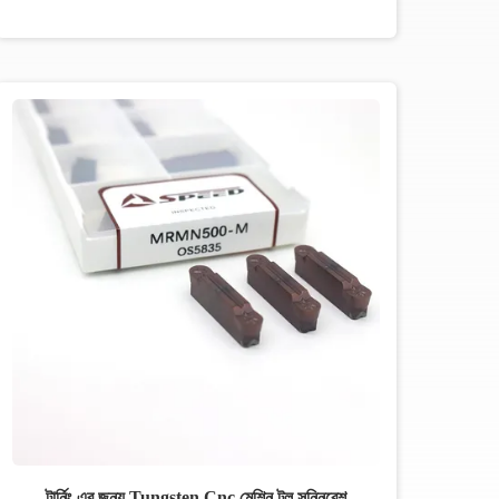
টার্নিং এর জন্য Tungsten Cnc মেশিন টুল সন্নিবেশ