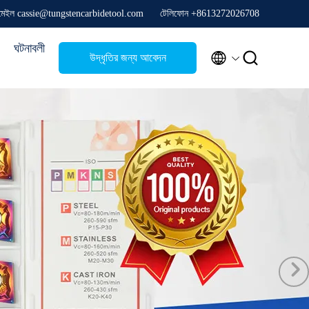
মেইল cassie@tungstencarbidetool.com
টেলিফোন +8613272026708
ঘটনাবলী


উদ্ধৃতির জন্য আবেদন
