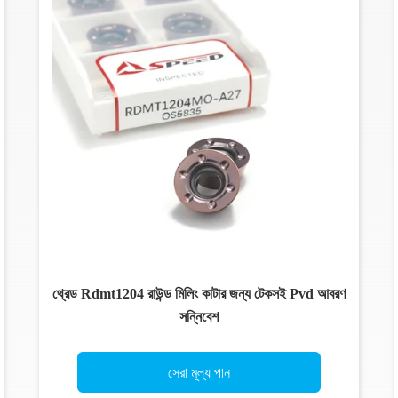
থ্রেড Rdmt1204 রাউন্ড মিলিং কাটার জন্য টেকসই Pvd আবরণ
সন্নিবেশ
সেরা মূল্য পান