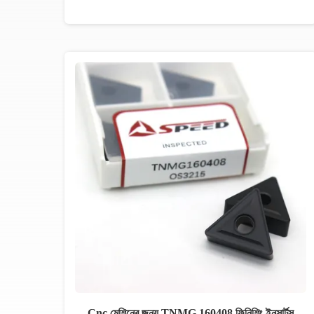
Cnc মেশিনের জন্য TNMG 160408 ফিনিশিং ইনসার্টস