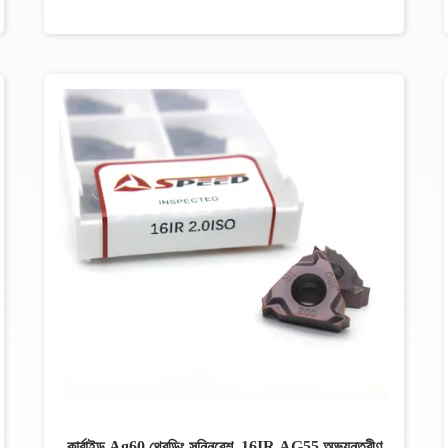
কার্বাইড Ag60 থ্রেডিং সন্নিবেশ, 16IR AG55 অভ্যন্তরীণ