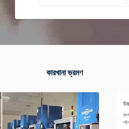
কারখানা ভ্রমণ
উচ্
ট্রা
পরীক