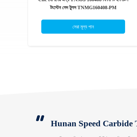
টংস্টেন লেদ টুলস TNMG160408-PM
সেরা মূল্য পান