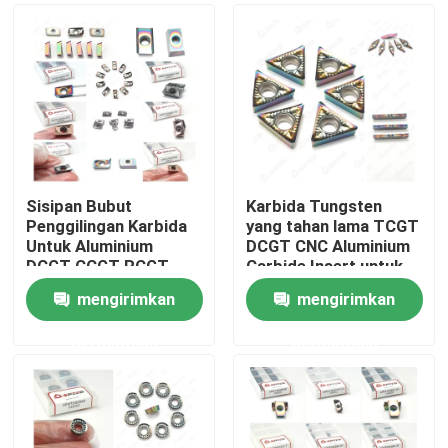
Sisipan Bubut
Karbida Tungsten
Penggilingan Karbida
yang tahan lama TCGT
Untuk Aluminium
DCGT CNC Aluminium
DCGT CCGT RCGT
Carbide Insert untuk
TCGT Aluminium
presisi
mengirimkan
mengirimkan
Rumah
permintaan
permintaan
Produk
Video