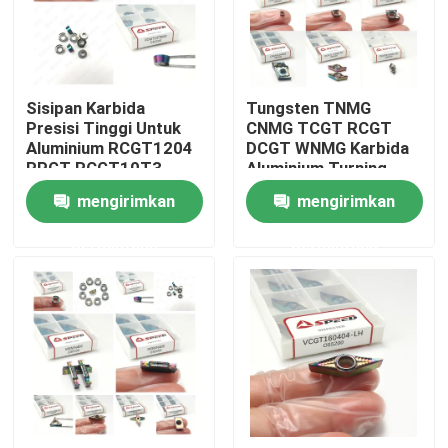
Tentang kita
Sisipan Karbida
Tungsten TNMG
Wisata pabrik
Presisi Tinggi Untuk
CNMG TCGT RCGT
Aluminium RCGT1204
DCGT WNMG Karbida
RPGT RCGT10T3
Aluminium Turning
Kontrol kualitas
RCGT1003 Lapisan
Inserts Untuk Turning
mengirimkan
mengirimkan
DLC PVD Dan
Versatile
Ketahanan Aus Tinggi
permintaan
permintaan
Hubungi kami
Berita
Semua Kasus
Sisipan Penggilingan Karbida