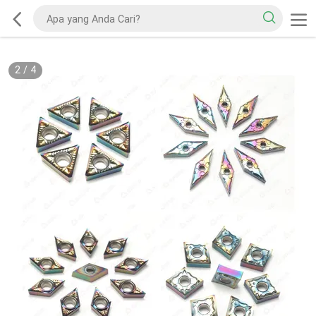
2
/
4