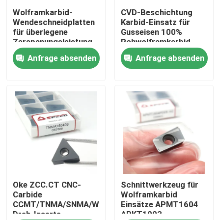
Wolframkarbid-
CVD-Beschichtung
Wendeschneidplatten
Karbid-Einsatz für
Über uns
für überlegene
Gusseisen 100%
Zerspanungsleistung
Rohwolframkarbid
CNMA190616 CNMA
CNMA120408
Anfrage absenden
Anfrage absenden
Fabrik Tour
CNMA120412
Qualitätskontrolle
Kontakt
Nachrichten
Alle Fälle
Oke ZCC.CT CNC-
Schnittwerkzeug für
Carbide
Wolframkarbid
CCMT/TNMA/SNMA/WNMA
Einsätze APMT1604
Dreh-Inserte
APKT1003
Karbid-Prägeeinsatz