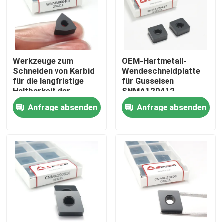
Werkzeuge zum
OEM-Hartmetall-
Schneiden von Karbid
Wendeschneidplatte
für die langfristige
für Gusseisen
Haltbarkeit der
SNMA120412
Drehmaschine
Drehwerkzeug
Anfrage absenden
Anfrage absenden
WNMA060408 WNMA
Startseite
Produkte
Videos