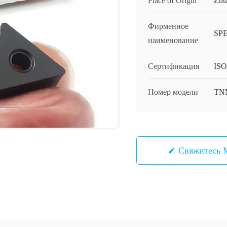
Place of Origin
Zhu
Фирменное
SP
наименование
Сертификация
ISO
Номер модели
TN
Свяжитесь