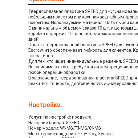
Твердосплавная пластина SPEED для чугуна идеальн
небольшим проектом или крупномасштабным произв
покрытию. Используемый материал, 100% сырой кар
С минимальным объемом заказа 10 шт. и ценовым ди
коробка содержит 10 пластин, надежно упакованных
дней.
Оплата твердосплавной пластины SPEED для чугуна м
Escrow, что обеспечивает гибкость для клиентов. 
оперативно.
Для тех, кто ищет индивидуальные решения, SPEED
Независимо от того, требуется ли вам прецизионно
любой операции обработки.
В заключение, твердосплавная пластина SPEED для 
резки. Его точность, долговечность и универсальн
Настройка:
Услуги по настройке продукта:
Название бренда: SPEED
Номер модели: WNMG/TNMG/CNMG
Место происхождения: Чжучжоу, Хунань