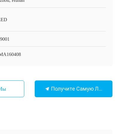
zhou, Hunan
EED
9001
MA160408
Получите Самую Лучшую Цену
 Мы