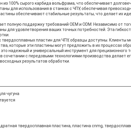
ен из 100% сырого карбида вольфрама, что обеспечивает долгове
аны для использования в станках с ЧПУ, обеспечивая превосход
астины обеспечивают стабильные результаты, что делает их ид
ает полную поддержку требований OEM и ODM. Независимо от тог
аны для удовлетворения ваших точных потребностей. Эта гибкост
отки.
 твердосплавных пластин для ЧПУ, образцы доступны. Клиенты мо
тва, которые эти пластины могут предложить в их процессах обр
- это надежный и универсальный инструмент для прецизионного т
 в сочетании с передовыми технологиями производства делает е
восходных результатов обработки.
ля чугуна
твуется
адратная твердосплавная пластина, пластина cnmg, твердоспла