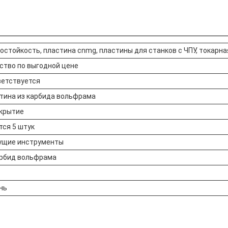
остойкость, пластина cnmg, пластины для станков с ЧПУ, токарн
ство по выгодной цене
ветствуется
тина из карбида вольфрама
окрытие
ся 5 штук
ущие инструменты
арбид вольфрама
нь