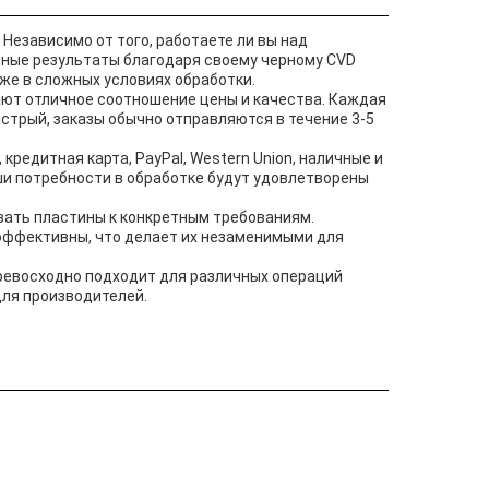
Независимо от того, работаете ли вы над
ные результаты благодаря своему черному CVD
же в сложных условиях обработки.
ают отличное соотношение цены и качества. Каждая
стрый, заказы обычно отправляются в течение 3-5
редитная карта, PayPal, Western Union, наличные и
аши потребности в обработке будут удовлетворены
вать пластины к конкретным требованиям.
 эффективны, что делает их незаменимыми для
превосходно подходит для различных операций
для производителей.