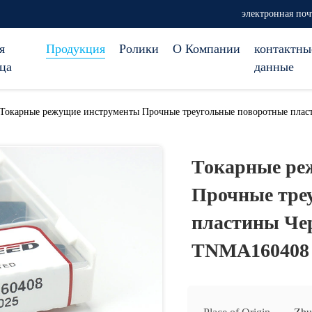
электронная почт
я
Продукция
Ролики
О Компании
контактны
ца
данные
Токарные режущие инструменты Прочные треугольные поворотные пла
Токарные ре
Прочные тре
пластины Че
TNMA160408