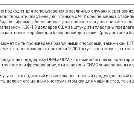
о подходит для использования в различных случаях и сценариях. 
одством, эти пластины для станков с ЧПУ обеспечивают стабиль
бид вольфрама, обеспечивает долговечность и долговечность да
апазоном 1,38-1,8 долларов США за штуку, эти пластины предлаг
 в картонные коробки для безопасной доставки. Срок доставки бы
ожет быть произведена различными способами, такими как T/T, к
Кроме того, возможность поставки 10000 штук гарантирует, что в
 предлагает поддержку OEM и ODM, что позволяет легко адаптиро
е точение или фрезерование, эти пластины CNMG универсальны и
чугуна - это надежный и высококачественный продукт, который 
ость делают его ценным инструментом как для машинистов, так и 