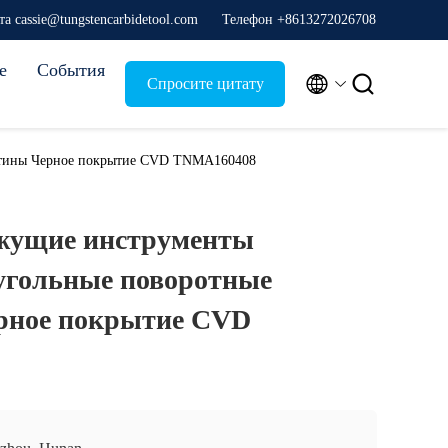
а cassie@tungstencarbidetool.com
Телефон +8613272026708
е
События


Спросите цитату
стины Черное покрытие CVD TNMA160408
жущие инструменты
угольные поворотные
рное покрытие CVD