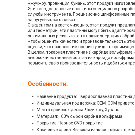
Чжучжоу, провинция Хунань, этот продукт изготовл
Эти твердосплавные пластины специально разработ
службы инструмента. Прецизионно шлифованные пл
на чугунных заготовках.
С акцентом на кастомизацию, этот продукт предлаг
или геометрии, эти пластины могут быть адаптиров
оптимальных результатов в ваших операциях обраб
Чтобы оценить качество и производительность этих
оценки, что позволит им воочию увидеть преимущес
В целом, токарная пластина из карбида вольфрама 
высококачественный состав из карбида вольфрама
повысить свою производительность и добиться пре
Особенности:
Название продукта: Твердосплавная пластина д
Индивидуальная поддержка: OEM, ODM приветс
Место происхождения: Чжучжоу, Хунань
Материал: 100% сырой карбид вольфрама
Покрытие: Черное CVD покрытие
Ключевые слова: Высокая износостойкость, кв