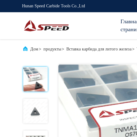
Hunan Speed Carbide Tools Co.,Ltd
Главна
страни
Дом
>
продукты
>
Вставка карбида для литого железа
>