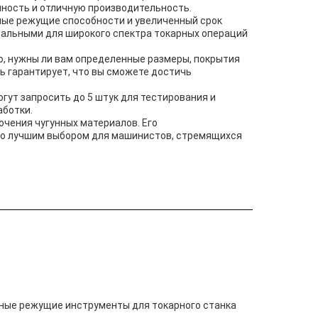
чность и отличную производительность.
ные режущие способности и увеличенный срок
еальными для широкого спектра токарных операций
о, нужны ли вам определенные размеры, покрытия
ь гарантирует, что вы сможете достичь
гут запросить до 5 штук для тестирования и
аботки.
очения чугунных материалов. Его
го лучшим выбором для машинистов, стремящихся
вные режущие инструменты для токарного станка