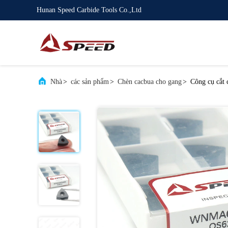
Hunan Speed Carbide Tools Co.,Ltd
Nhà
>
các sản phẩm
>
Chèn cacbua cho gang
>
Công cụ cắt