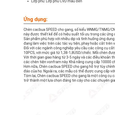
Lớp phủ: Lớp phủ CVD màu đen
Ứng dụng:
Chèn cacbua SPEED cho gang, số kiểu WNMG/TNMG/CNMG
này được thiết kế để có hiệu suất tối ưu trong các ứng
Sản phẩm phù hợp với nhiều dịp và tình huống ứng dụn
đang làm việc trên các tác vụ tiện, phay hoặc cắt trên 
Đối với các ngành công nghiệp yêu cầu các công cụ cắt đ
10PCS, với mức giá từ 1,38-1,8USD/chiếc. Mỗi chèn đượ
Với thời gian giao hàng từ 3-5 ngày và các điều khoản 
các chèn tiện vonfram này. Khả năng cung cấp 10000 c
Hơn nữa, Chèn cacbua SPEED cho gang hỗ trợ tùy chỉnh
đáo của họ. Ngoài ra, các mẫu có thể được cung cấp với
Tóm lại, Chèn cacbua SPEED cho gang là một công cụ cắ
trở thành một lựa chọn đáng tin cậy cho các chuyên gi