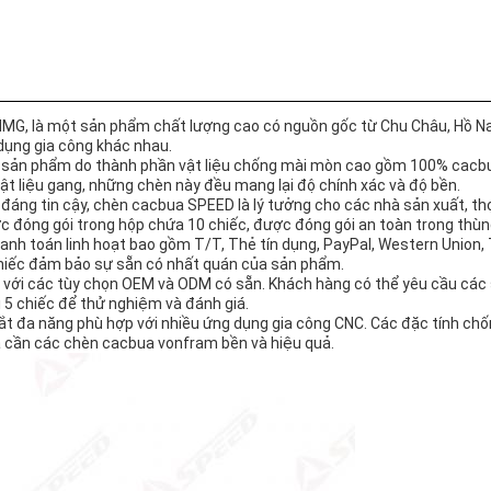
, là một sản phẩm chất lượng cao có nguồn gốc từ Chu Châu, Hồ N
 dụng gia công khác nhau.
g sản phẩm do thành phần vật liệu chống mài mòn cao gồm 100% cacb
vật liệu gang, những chèn này đều mang lại độ chính xác và độ bền.
áng tin cậy, chèn cacbua SPEED là lý tưởng cho các nhà sản xuất, thợ 
c đóng gói trong hộp chứa 10 chiếc, được đóng gói an toàn trong thùn
thanh toán linh hoạt bao gồm T/T, Thẻ tín dụng, PayPal, Western Unio
hiếc đảm bảo sự sẵn có nhất quán của sản phẩm.
 với các tùy chọn OEM và ODM có sẵn. Khách hàng có thể yêu cầu các 
 5 chiếc để thử nghiệm và đánh giá.
t đa năng phù hợp với nhiều ứng dụng gia công CNC. Các đặc tính chố
a cần các chèn cacbua vonfram bền và hiệu quả.