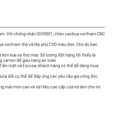
am. Với chứng nhận ISO9001, chèn cacbua vonfram CNC
ua vonfram thô và lớp phủ CVD màu đen. Cho dù bạn
kim loại và thợ máy. Số lượng đặt hàng tối thiểu là
g carton để giao hàng an toàn.
n, Tiền mặt và Escrow, khách hàng có thể dễ dàng mua
sửa đổi cụ thể để đáp ứng các yêu cầu gia công độc
ng mài mòn cao và vật liệu cao cấp của nó làm cho nó