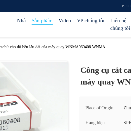
e-ma
Nhà
Sản phẩm
Video
Về chúng tôi
Liên hệ
chúng tôi
 cacbít cho độ bền lâu dài của máy quay WNMA060408 WNMA
Công cụ cắt ca
máy quay W
Place of Origin
Zhu
Hàng hiệu
SP