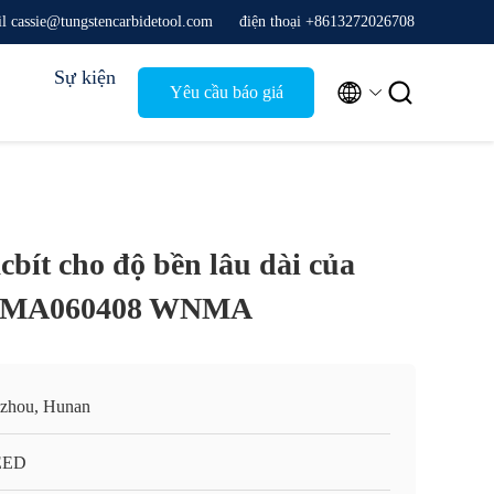
il cassie@tungstencarbidetool.com
điện thoại +8613272026708
Sự kiện


Yêu cầu báo giá
cbít cho độ bền lâu dài của
NMA060408 WNMA
zhou, Hunan
EED