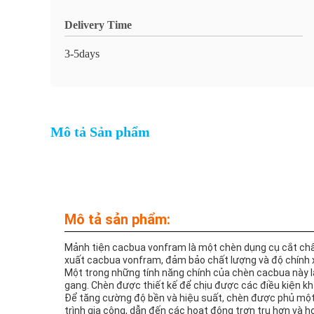
Delivery Time
3-5days
Mô tả Sản phẩm
Mô tả sản phẩm:
Mảnh tiện cacbua vonfram là một chèn dụng cụ cắt chất
xuất cacbua vonfram, đảm bảo chất lượng và độ chính 
Một trong những tính năng chính của chèn cacbua này là
gang. Chèn được thiết kế để chịu được các điều kiện khắc
Để tăng cường độ bền và hiệu suất, chèn được phủ một
trình gia công, dẫn đến các hoạt động trơn tru hơn và h