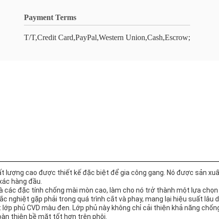
Payment Terms
T/T,Credit Card,PayPal,Western Union,Cash,Escrow;
 lượng cao được thiết kế đặc biệt để gia công gang. Nó được sản xuất
xác hàng đầu.
 các đặc tính chống mài mòn cao, làm cho nó trở thành một lựa chọn l
 nghiệt gặp phải trong quá trình cắt và phay, mang lại hiệu suất lâu dà
 lớp phủ CVD màu đen. Lớp phủ này không chỉ cải thiện khả năng chố
oàn thiện bề mặt tốt hơn trên phôi.