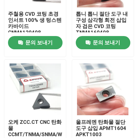
주철용 CVD 코팅 초경
톱니 톱니 절단 도구 내
회사 소개
인서트 100% 생 텅스텐
구성 삼각형 회전 삽입
카바이드
자 검은 CVD 코팅
CNMA120408
TNMA160408
공장 투어
CNMA120412
문의 보내기
문의 보내기
품질 관리
연락처
뉴스
모든 케이스
오케 ZCC.CT CNC 탄화
울프레멘 탄화물 절단
물
도구 삽입 APMT1604
CCMT/TNMA/SNMA/WNMA
APKT1003
카바이드 분쇄 삽입