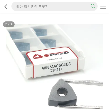
2
/
4