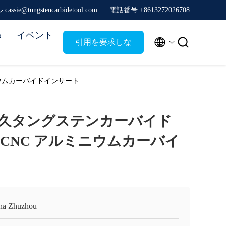
ssie@tungstencarbidetool.com
電話番号 +8613272026708
わ
イベント


引用を要求しな
さい
ニウムカーバイドインサート
久タングステンカーバイド
GT CNC アルミニウムカーバイ
na Zhuzhou