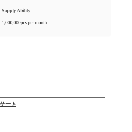
Supply Ability
1,000,000pcs per month
ンサート