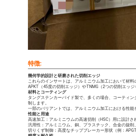
特徴:
幾何学的設計と研磨された切削エッジ
これらのインサートは、アルミニウム加工において材料
APKT（45度の切削エッジ）やTNMG（2つの切削
材料とコーティング
タングステンカーバイド製で、多くの場合、コーティン
制します。
一部のバリアントでは、アルミニウム加工における性能を
性能と用途
高速加工：アルミニウムの高速切削（HSC）用に設計
汎用性：アルミニウム、銅、プラスチック、合金の旋削
切りくず制御：高度なチップブレーカー形状（例：APG
精度と耐久性