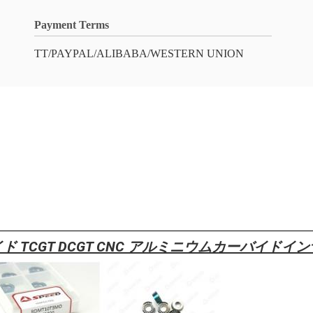
Payment Terms
TT/PAYPAL/ALIBABA/WESTERN UNION
TCGT DCGT CNC アルミニウムカーバイドイ