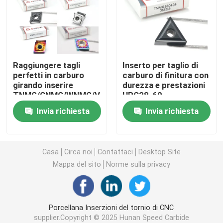
Inserzione di giro del carburo
Carburo che infila inserzione
Raggiungere tagli
Inserto per taglio di
perfetti in carburo
carburo di finitura con
girando inserire
durezza e prestazioni
Carburo che scanala inserzione
TNMG/CNMG/WNMG/VNMG/DNMG
HRC28-60
Invia richiesta
Invia richiesta
Inserzioni del trapano di U
Inserzione del carburo per alluminio
Casa
Circa noi
Contattaci
Desktop Site
Mappa del sito
Norme sulla privacy
Inserzioni del carburo per acciaio
Porcellana Inserzioni del tornio di CNC
Inserzione del carburo per acciaio inossidabile
supplier.Copyright © 2025 Hunan Speed Carbide