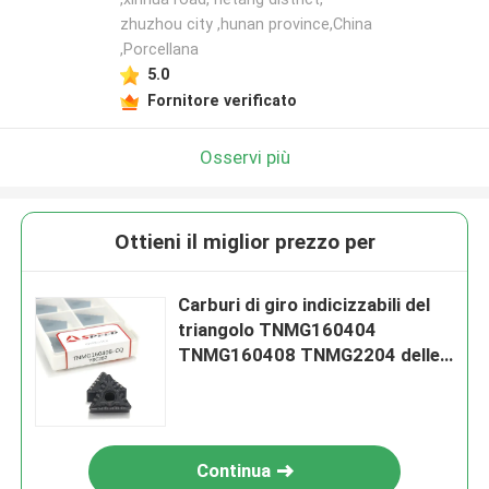
zhuzhou city ,hunan province,China
,Porcellana
5.0
Fornitore verificato
Osservi più
Ottieni il miglior prezzo per
Carburi di giro indicizzabili del
triangolo TNMG160404
TNMG160408 TNMG2204 delle
inserzioni per metallo
Continua