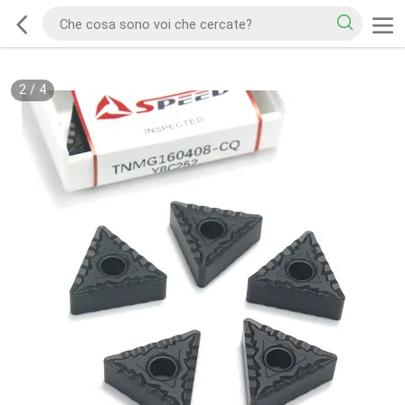
2
/
4