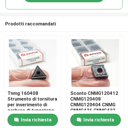
Prodotti raccomandati
Casa
Tnmg 160408
Sconto CNMG120412
Strumento di tornitura
CNMG120408
per inserimento di
CNMG120404 CNMG
Prodotti
carburo di tungsteno
CNMG431 CNMG432
per SS Tnmg160408
Taglio CNC a carburo
Invia richiesta
Invia richiesta
inserto di tornitura
Video