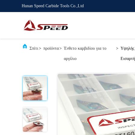
Hunan Speed Carbide Tools Co.,Ltd
Σπίτι
>
προϊόντα
>
Ένθετο καρβιδίου για το
>
Υψηλής 
αργίλιο
Εισαρτή