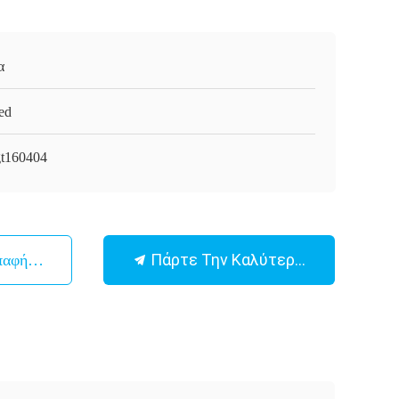
α
ed
t160404
Πάρτε Την Καλύτερη Τιμή
παφή Με