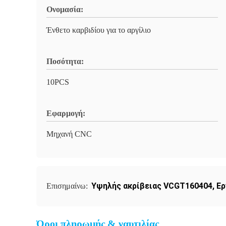
Ονομασία:
Ένθετο καρβιδίου για το αργίλιο
Ποσότητα:
10PCS
Εφαρμογή:
Μηχανή CNC
Υψηλής ακρίβειας VCGT160404
,
Ερ
Επισημαίνω:
Όροι πληρωμής & ναυτιλίας