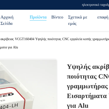
ηλεκτρονικό ταχυδ
Αρχική
Προϊόντα
Βίντεο
Σχετικά με
επαφή
Σελίδα
εμάς
ακρίβειας VCGT160404 Υψηλής ποιότητας CNC εργαλεία κοπής γραμμωτήρ
ματα για Alu
Υψηλής ακρί
ποιότητας CN
γραμμωτήρας 
Εισαρτήματα
για Alu