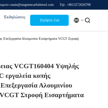
ρομείο cassie@tungstencarbidetool.com
Τηλ. +8613272026708
Εκδηλώσεις


Ζητήστε ένα
απόσπασμα
ας Επεξεργασία Αλουμινίου Εισαρτήματα VCGT Στροφή
βειας VCGT160404 Υψηλής
C εργαλεία κοπής
Επεξεργασία Αλουμινίου
 VCGT Στροφή Εισαρτήματα