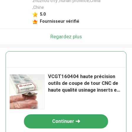
zhuzhou city ,hunan province,China
,Chine
5.0
Fournisseur vérifié
Regardez plus
VCGT160404 haute précision
outils de coupe de tour CNC de
haute qualité usinage inserts en
aluminium
Continuer