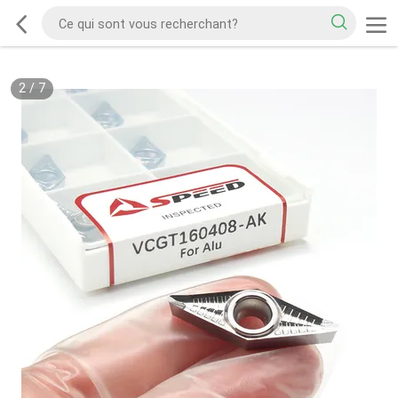
2
/
7