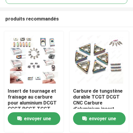
produits recommandés
Insert de tournage et
Carbure de tungstène
Aperçu
fraisage au carbure
durable TCGT DCGT
pour aluminium DCGT
CNC Carbure
CCGT RCGT TCGT
d'aluminium insert
Produits
Aluminium
pour la précision
envoyer une
envoyer une
demande
demande
Vidéos