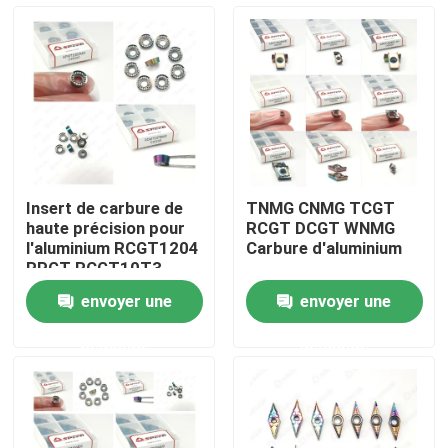
A propos de nous
Visite d'usine
Contrôle de la qualité
Insert de carbure de
TNMG CNMG TCGT
haute précision pour
RCGT DCGT WNMG
Contact
l'aluminium RCGT1204
Carbure d'aluminium
RPGT RCGT10T3
RCGT1003 DLC
envoyer une
envoyer une
revêtement PVD et
nouvelles
résistance à l'usure
demande
demande
élevée
Tous les cas
Insertion de fraisage de carbure