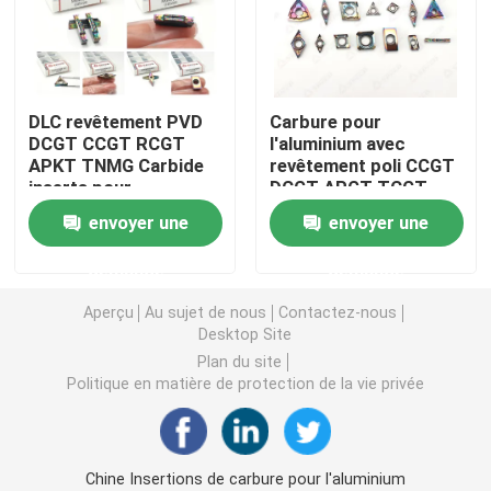
Insertion de rotation de carbure
DLC revêtement PVD
Carbure pour
Carbure filetant l'insertion
DCGT CCGT RCGT
l'aluminium avec
APKT TNMG Carbide
revêtement poli CCGT
inserts pour
DCGT APGT TCGT
Carbure cannelant l'insertion
l'aluminium
RCGT
envoyer une
envoyer une
Insertions de perceuse d'U
demande
demande
Aperçu
Au sujet de nous
Contactez-nous
Insertion de carbure pour l'aluminium
Desktop Site
Plan du site
Politique en matière de protection de la vie privée
Insertions de carbure pour l'acier
Insertion de carbure pour l'acier inoxydable
Chine Insertions de carbure pour l'aluminium