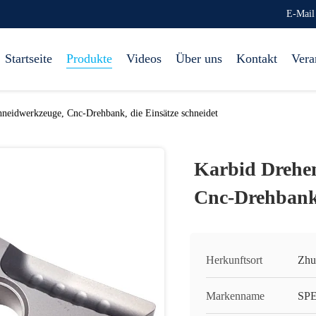
E-Mail
Startseite
Produkte
Videos
Über uns
Kontakt
Vera
neidwerkzeuge, Cnc-Drehbank, die Einsätze schneidet
Karbid Drehe
Cnc-Drehbank,
Herkunftsort
Zhu
Markenname
SP