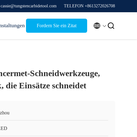
 cassie@tungstencarbidetool.com
TELEFON +8613272026708


nstaltungen
Fordern Sie ein Zitat
ncermet-Schneidwerkzeuge,
 die Einsätze schneidet
zhou
EED