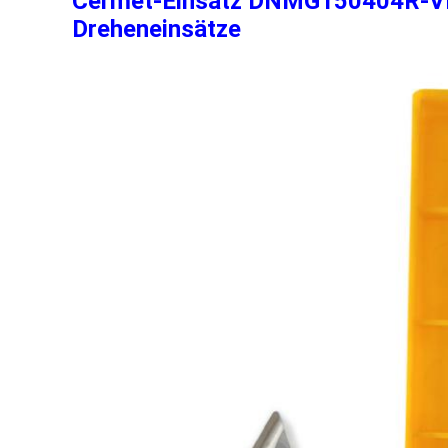
Cermet-Einsatz DNMG150404R-VF 
Dreheneinsätze