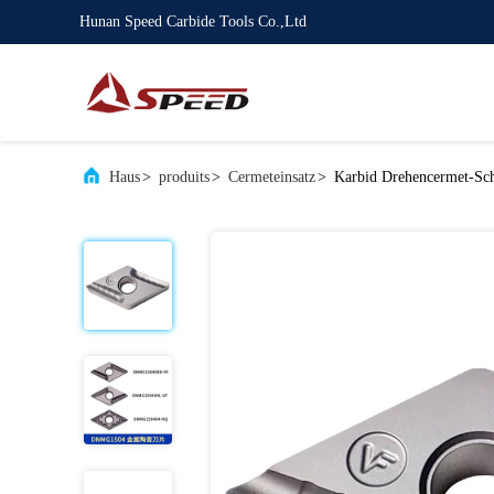
Hunan Speed Carbide Tools Co.,Ltd
Haus
>
produits
>
Cermeteinsatz
>
Karbid Drehencermet-Sch