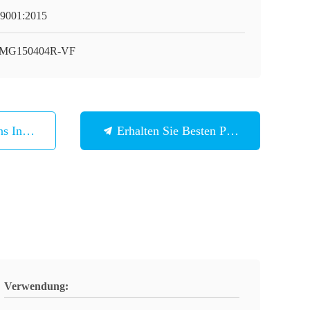
9001:2015
MG150404R-VF
ns In Verbindung
Erhalten Sie Besten Preis
Verwendung: