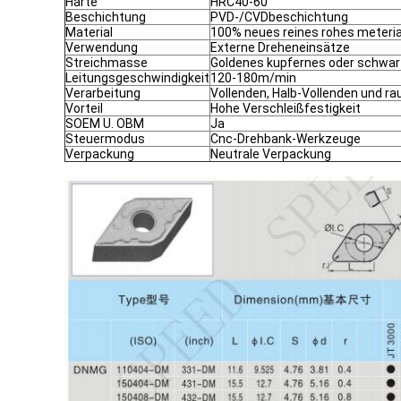
Härte
HRC40-60
Beschichtung
PVD-/CVDbeschichtung
Material
100% neues reines rohes meteria
Verwendung
Externe Dreheneinsätze
Streichmasse
Goldenes kupfernes oder schwar
Leitungsgeschwindigkeit
120-180m/min
Verarbeitung
Vollenden, Halb-Vollenden und ra
Vorteil
Hohe Verschleißfestigkeit
SOEM U. OBM
Ja
Steuermodus
Cnc-Drehbank-Werkzeuge
Verpackung
Neutrale Verpackung