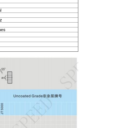
l
z
ues