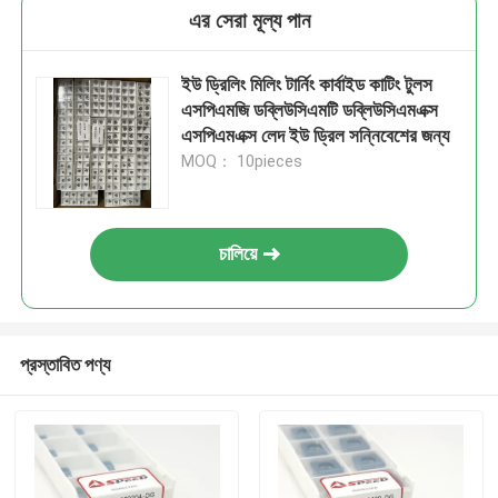
এর সেরা মূল্য পান
ইউ ড্রিলিং মিলিং টার্নিং কার্বাইড কাটিং টুলস
এসপিএমজি ডব্লিউসিএমটি ডব্লিউসিএমএক্স
এসপিএমএক্স লেদ ইউ ড্রিল সন্নিবেশের জন্য
MOQ： 10pieces
চালিয়ে
প্রস্তাবিত পণ্য