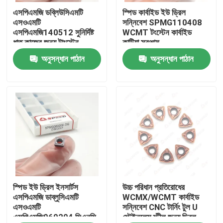
এসপিএমজি ডব্লিউসিএমটি
স্পিড কার্বাইড ইউ ড্রিল
এসওএমটি
সন্নিবেশ SPMG110408
আমাদের সম্পর্কে
এসপিএমজি140512 সুনির্দিষ্ট
WCMT টংস্টেন কার্বাইড
ধাতু কাজের জন্য টাংস্টেন
কাটিয়া সরঞ্জাম
কার্বাইড সন্নিবেশ
অনুসন্ধান পাঠান
অনুসন্ধান পাঠান
কারখানা ভ্রমণ
মান নিয়ন্ত্রণ
আমাদের সাথে যোগাযোগ করুন
খবর
সব ক্ষেত্রেই
স্পিড ইউ ড্রিল ইনসার্টস
উচ্চ পরিধান প্রতিরোধের
এসপিএমজি ডাব্লুসিএমটি
WCMX/WCMT কার্বাইড
এসওএমটি
সন্নিবেশ CNC টার্নিং টুল U
এসপিএমজি060204 সিএনসি
স্টেইনলেস স্টীল জন্য ড্রিল
কার্বাইড মিলিং সন্নিবেশ