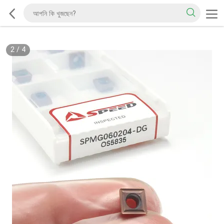
2
/
4