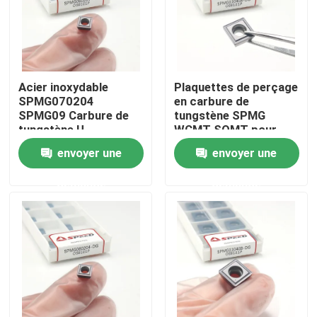
Acier inoxydable
Plaquettes de perçage
SPMG070204
en carbure de
SPMG09 Carbure de
tungstène SPMG
tungstène U
WCMT SOMT pour
fraise
envoyer une
envoyer une
demande
demande
Aperçu
Produits
Vidéos