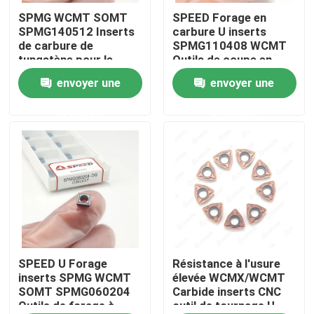
SPMG WCMT SOMT
SPEED Forage en
SPMG140512 Inserts
carbure U inserts
A propos de nous
de carbure de
SPMG110408 WCMT
tungstène pour le
Outils de coupe en
travail des métaux de
carbure de tungstène
envoyer une
envoyer une
Visite d'usine
précision
demande
demande
Contrôle de la qualité
Contact
nouvelles
Tous les cas
SPEED U Forage
Résistance à l'usure
inserts SPMG WCMT
élevée WCMX/WCMT
SOMT SPMG060204
Carbide inserts CNC
Outils de forage à
outil de tournage U
Insertion de fraisage de carbure