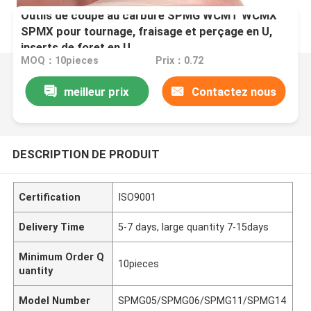
Outils de coupe au carbure SPMG WCMT WCMX
SPMX pour tournage, fraisage et perçage en U,
inserts de foret en U
MOQ：10pieces
Prix：0.72
meilleur prix
Contactez nous
DESCRIPTION DE PRODUIT
Certification
ISO9001
Delivery Time
5-7 days, large quantity 7-15days
Minimum Order Q
10pieces
uantity
Model Number
SPMG05/SPMG06/SPMG11/SPMG14