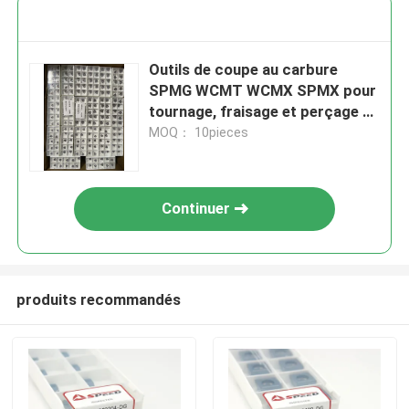
Outils de coupe au carbure
SPMG WCMT WCMX SPMX pour
tournage, fraisage et perçage en
U, inserts de foret en U
MOQ： 10pieces
Continuer
produits recommandés