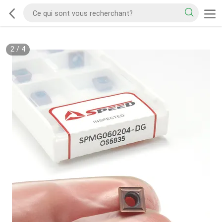
2
/
4