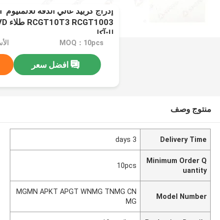
إدر
للتآكل
MOQ：10pcs
الأسعار
افضل سعر
منتوج وصف
3 days
Delivery Time
Minimum Order Q
10pcs
uantity
MGMN APKT APGT WNMG TNMG CN
Model Number
MG