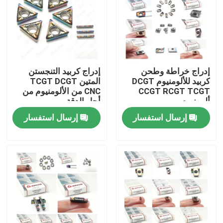
إدراج خراطة وطحن
إدراج كربيد التنجستن
كربيد للألومنيوم DCGT
المتين TCGT DCGT
CCGT RCGT TCGT
CNC من الألومنيوم من
ألومنيوم
أجل الدقة
إرسال استفسار
إرسال استفسار
منزل
المنتجات
أشرطة فيديو