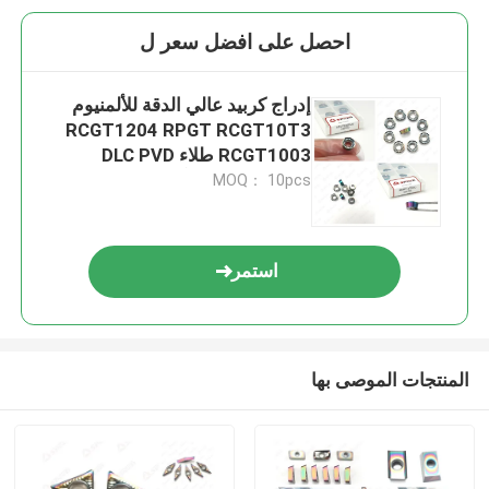
احصل على افضل سعر ل
إدراج كربيد عالي الدقة للألمنيوم
RCGT1204 RPGT RCGT10T3
RCGT1003 طلاء DLC PVD
ومقاومة عالية للتآكل
MOQ： 10pcs
استمر
المنتجات الموصى بها