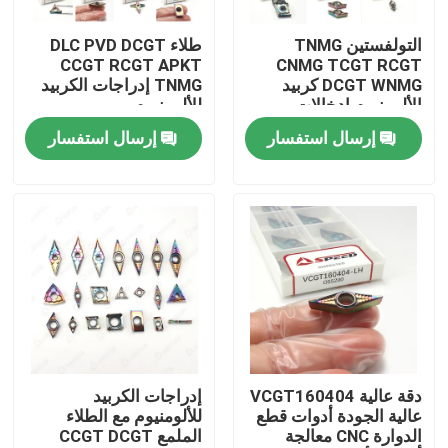
التولفستين TNMG
طلاء DLC PVD DCGT
حول بنا
CCGT RCGT APKT
CNMG TCGT RCGT
DCGT WNMG كربيد
TNMG إدراجات الكربيد
الألومنيوم إدخالات
للألومنيوم
جولة في المعمل
التحول للالتواء متعددة
إرسال استفسار
إرسال استفسار
الاستخدامات
ضبط الجودة
اتصل بنا
أخبار
جميع القضايا
دقة عالية VCGT160404
إدراجات الكربيد
عالية الجودة أدوات قطع
للألومنيوم مع الطلاء
الدوارة CNC معالجة
الملمع CCGT DCGT
إدراج طحن كربيد