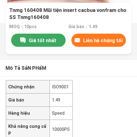
Tnmg 160408 Mũi tiện insert cacbua vonfram cho
SS Tnmg160408
MOQ：10pcs
Giá bán：1.49
Giá tốt nhất
Liên hệ chúng tôi
Mô Tả SảN PHẩM
Chứng nhận
ISO9001
Giá bán
1.49
Hàng hiệu
Speed
Khả năng cung cấ
10000PS
p