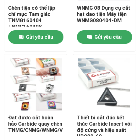
Chèn tiện có thể lập
WNMG 08 Dụng cụ cắt
chỉ mục Tam giác
hạt dao tiện Máy tiện
Về chúng tôi
TNMG160404
WNMG080404-DM
TNMG160408
TNMG2204 Công cụ
Gửi yêu cầu
Gửi yêu cầu
Tham quan nhà máy
cacbua cho kim loại
Kiểm soát chất lượng
Liên hệ chúng tôi
Tin tức
Tất cả các trường hợp
Đạt được cắt hoàn
Thiết bị cắt đúc kết
hảo Carbide quay chèn
thúc Carbide Insert với
TNMG/CNMG/WNMG/VNMG/DNMG
độ cứng và hiệu suất
HRC28-60
Chèn phay cacbua