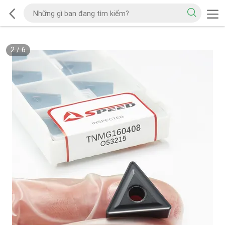
2
/
6