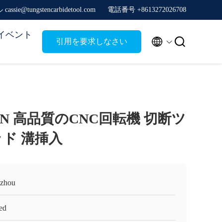
ssie@tungstencarbidetool.com
電話番号 +8613272026708
イベント


引用を要求しなさい
GN 高品質のCNC回転機 切断ツ
ッド 溝挿入
zhou
ed