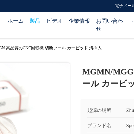
電子メール ca
ホーム
製品
ビデオ
企業情報
お問い合わ
せ
GGN 高品質のCNC回転機 切断ツール カービッド 溝挿入
MGMN/MG
ール カービ
起源の場所
Zhu
ブランド名
Spe