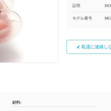
証明
ISO
モデル番号
MG
私達に連絡し
材料: