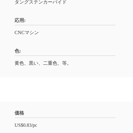
タングステンカーバイド
応用:
CNCマシン
色:
黄色、黒い、二重色、等。
価格
US$0.83/pc