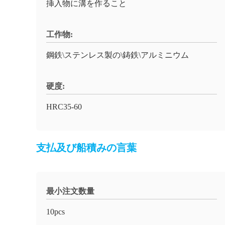
挿入物に溝を作ること
工作物:
鋼鉄\ステンレス製の\鋳鉄\アルミニウム
硬度:
HRC35-60
支払及び船積みの言葉
最小注文数量
10pcs