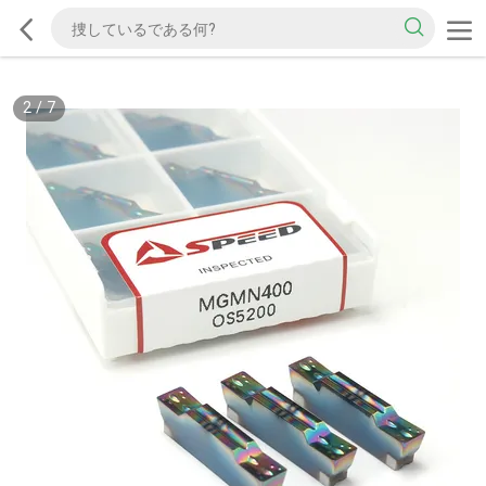
2
/
7