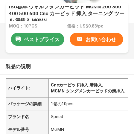
ISO標準 ウォルフタンカービッド MGMN 200 300
400 500 600 Cnc カービッド 挿入 ターニング ツー
ル 溝挿入 MGMN
MOQ：10PCS
価格：US$0.83/pc
ベストプライス
お問い合わせ
製品の説明
Cncカービッド挿入 溝挿入
,
ハイライト:
MGMN タングメンカービッドの溝挿入
パッケージの詳細
1箱の10pcs
ブランド名
Speed
モデル番号
MGMN