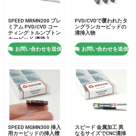
企業情報
SPEED MRMN200 プレ
PVD/CVDで覆われたタ
ミアム PVD/CVD コー
ングランカービッドの
ティング トルンプトン
溝挿入物
会社案内
カービッド 溝挿入
お問い合わせを送信
お問い合わせを送信
品質管理
お問い合わせ
ニュース
すべての場合
SPEED MGMN300 挿入
スピード 金属加工 異
炭化物の製粉の挿入物
用カービッドの挿入槽
なるサイズでCNC溝挿