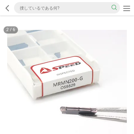
2
/
6