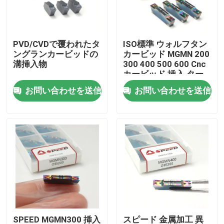
企業情報
PVD/CVDで覆われたタ
ISO標準 ウォルフタン
ングランカービッドの
カービッド MGMN 200
会社案内
溝挿入物
300 400 500 600 Cnc
カービッド 挿入 ター
ニング ツール 溝挿入
お問い合わせを送信
お問い合わせを送信
品質管理
MGMN
お問い合わせ
ニュース
すべての場合
炭化物の製粉の挿入物
SPEED MGMN300 挿入
スピード 金属加工 異