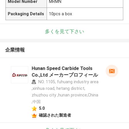
Model Number
MRMN
Packaging Details
10pcs a box
多くを見て下さい
企業情報
Hunan Speed Carbide Tools
Co.,Ltd メーカープロフィール
NO. 1105, fuhuang industry area
,xinhua road, hetang district,
zhuzhou city ,hunan province,China
,中国
5.0
確認された製造者