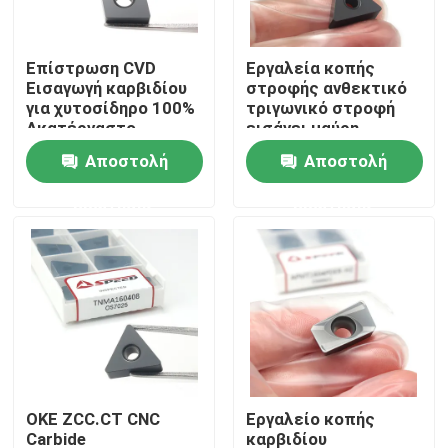
Σχετικά με εμάς
Επίστρωση CVD
Εργαλεία κοπής
Εισαγωγή καρβιδίου
στροφής ανθεκτικό
για χυτοσίδηρο 100%
τριγωνικό στροφή
Γύρος εργοστασίων
Ακατέργαστο
εισάγει μαύρη
καρβίδιο βολφραμίου
επικάλυψη CVD
Αποστολή
Αποστολή
CNMA120408
TNMA160408
Ποιοτικός έλεγχος
CNMA120412
ερώτησης
ερώτησης
επαφή
Νέα
Όλες οι περιπτώσεις
ΟΚΕ ZCC.CT CNC
Εργαλείο κοπής
Ένθετο άλεσης καρβιδίου
Carbide
καρβιδίου