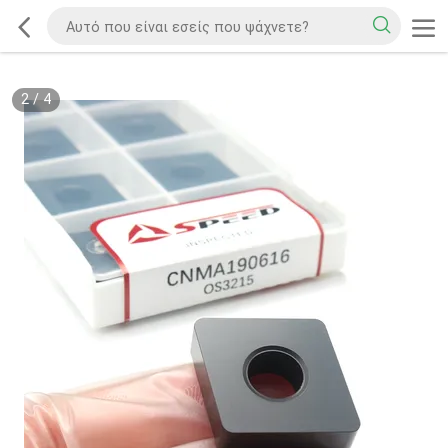
2
/
4