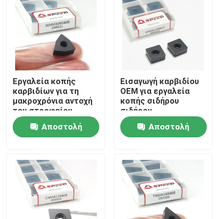
Εργαλεία κοπής
Εισαγωγή καρβιδίου
καρβιδίων για τη
OEM για εργαλεία
μακροχρόνια αντοχή
κοπής σιδήρου
του στροφείου
σιδήρου
WNMA060408 WNMA
SNMA120412
Αποστολή
Αποστολή
ερώτησης
ερώτησης
Αρχική Σελίδα
Προϊόντα
Βίντεο