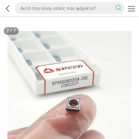
2
/
7