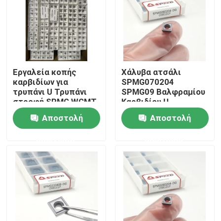
Εργαλεία κοπής
Χάλυβα ατσάλι
καρβιδίων για
SPMG070204
τρυπάνι U Τρυπάνι
SPMG09 Βαλφραμίου
στροφή SPMG WCMT
Καρβιδίου U
WCMX SPMX για
Εισαρτήματα τρυπών
Αποστολή
Αποστολή
τοποθετήσεις
με επικάλυψη PVD
τρυπάνις U του
CVD
ερώτησης
ερώτησης
στροφείου
Αρχική Σελίδα
Προϊόντα
Βίντεο