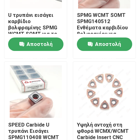
U τρυπάνι εισάγει
SPMG WCMT SOMT
Σχετικά με εμάς
καρβίδιο
SPMG140512
βολφραμίνης SPMG
Ενθέματα καρβιδίου
WCMT SOMT για το
βολφραμίου για
Γύρος εργοστασίων
κοπτικό κοπτήρα
ακριβή κατεργασία
Αποστολή
Αποστολή
μετάλλων
ερώτησης
ερώτησης
Ποιοτικός έλεγχος
επαφή
Νέα
Όλες οι περιπτώσεις
SPEED Carbide U
Υψηλή αντοχή στη
τρυπάνι Εισάγει
φθορά WCMX/WCMT
Ένθετο άλεσης καρβιδίου
SPMG110408 WCMT
Carbide Insert CNC