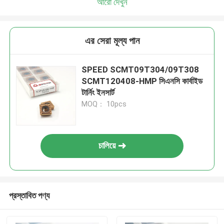
আরো দেখুন
এর সেরা মূল্য পান
SPEED SCMT09T304/09T308
SCMT120408-HMP সিএনসি কার্বাইড
টার্নিং ইনসার্ট
MOQ： 10pcs
চালিয়ে
প্রস্তাবিত পণ্য