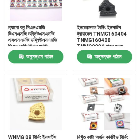
আমাদের সম্পর্কে
ন্যানো ব্লু সিএনএমজি
ইনডেক্সেবল টার্নিং ইনসার্টস
টিএনএমজি ডব্লিউএনএমজি
ট্রায়াঙ্গেল TNMG160404
কারখানা ভ্রমণ
এসএনএমজি ডব্লিউএনএমজি
TNMG160408
সিএনএমজি সিএনএমজি
TNMG2204 ধাতুর জন্য
120408 ডব্লিউএনএমজি
কার্বাইড টুল
অনুসন্ধান পাঠান
অনুসন্ধান পাঠান
মান নিয়ন্ত্রণ
080408 টংস্টেন কার্বাইড
সিএনসি টার্নিং ইনসার্ট ইনসার্ট
আমাদের সাথে যোগাযোগ করুন
খবর
সব ক্ষেত্রেই
কার্বাইড মিলিং সন্নিবেশ
WNMG 08 টার্নিং ইনসার্টস
নিখুঁত কাটা অর্জন কার্বাইড টার্নিং