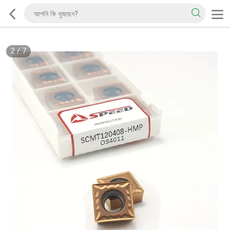
2
/
7