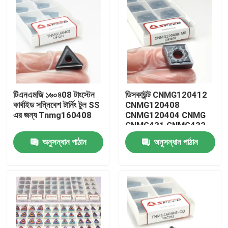
টিএনএমজি ১৬০৪08 টাংস্টেন
ডিসকাউন্ট CNMG120412
কার্বাইড সন্নিবেশ টার্নিং টুল SS
CNMG120408
এর জন্য Tnmg160408
CNMG120404 CNMG
CNMG431 CNMG432
কার্বাইড সিএনসি কাটিং টার্নিং
অনুসন্ধান পাঠান
অনুসন্ধান পাঠান
ইনসার্ট
বাড়ি
পণ্য
ভিডিও