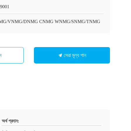
9001
MG/VNMG/DNMG CNMG WNMG/SNMG/TNMG
সেরা মূল্য পান
ন
অর্থ প্রদান: