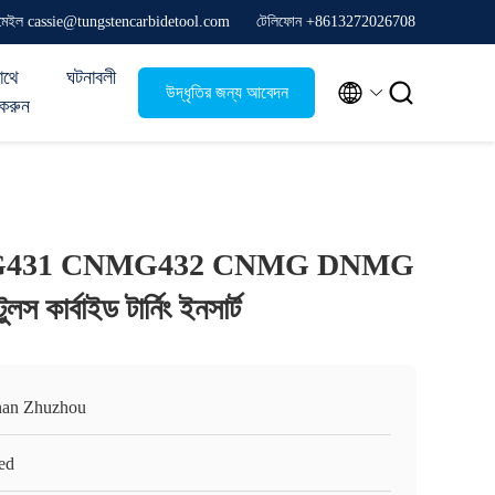
মেইল cassie@tungstencarbidetool.com
টেলিফোন +8613272026708
াথে
ঘটনাবলী


উদ্ধৃতির জন্য আবেদন
করুন
CNMG431 CNMG432 CNMG DNMG
ার্বাইড টার্নিং ইনসার্ট
an Zhuzhou
ed