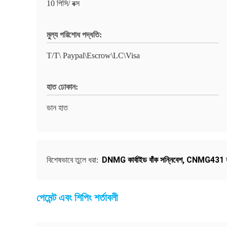
10 পিসি/ বক্স
মুল্য পরিশোধ পদ্ধতি:
T/T\ Paypal\Escrow\LC\Visa
হাত ঢোকান:
ডান হাত
DNMG কার্বাইড বাঁক সন্নিবেশ
,
CNMG431 কার্বা
বিশেষভাবে তুলে ধরা:
পেমেন্ট এবং শিপিং শর্তাবলী