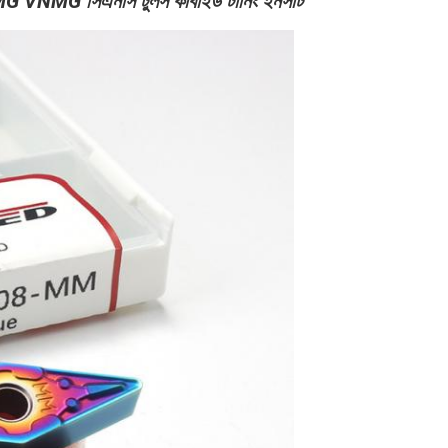
সিএনসি টুলস কার্বাইড টার্নিং ইনসার্ট