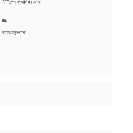
টি/টি\পেপাল\আলিবাবা\ভিসা
রঙ:
কালো/হলুদ/তামা