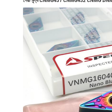
সেরা মূল্য CNMG431 CNMG432 CNMG DNMG VNMG 