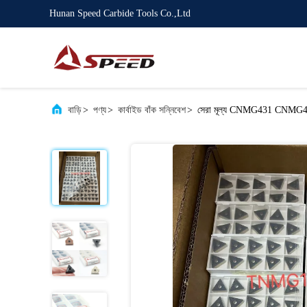
Hunan Speed Carbide Tools Co.,Ltd
বাড়ি
>
পণ্য
>
কার্বাইড বাঁক সন্নিবেশ
>
সেরা মূল্য CNMG431 CNMG432