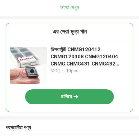
আরো দেখুন
এর সেরা মূল্য পান
ডিসকাউন্ট CNMG120412
CNMG120408 CNMG120404
CNMG CNMG431 CNMG432
কার্বাইড সিএনসি কাটিং টার্নিং ইনসার্ট
MOQ： 10pcs
চালিয়ে
প্রস্তাবিত পণ্য