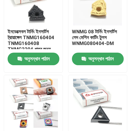
আমাদের সম্পর্কে
ইনডেক্সেবল টার্নিং ইনসার্টস
WNMG 08 টার্নিং ইনসার্টস
কারখানা ভ্রমণ
ট্রায়াঙ্গেল TNMG160404
লেদ মেশিন কাটিং টুলস
TNMG160408
WNMG080404-DM
TNMG2204 ধাতুর জন্য
মান নিয়ন্ত্রণ
কার্বাইড টুল
অনুসন্ধান পাঠান
অনুসন্ধান পাঠান
আমাদের সাথে যোগাযোগ করুন
খবর
সব ক্ষেত্রেই
কার্বাইড মিলিং সন্নিবেশ