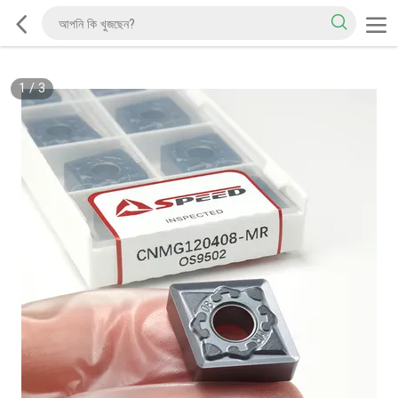
1
/
3