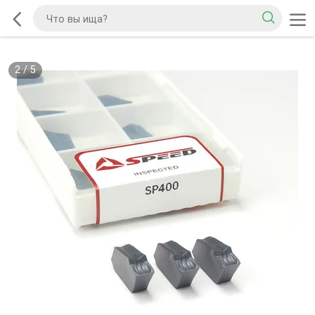
2
/
5