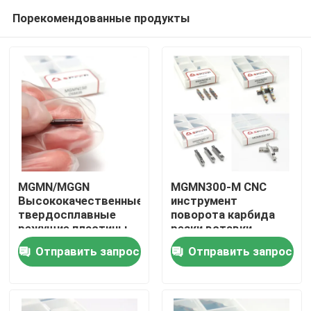
Порекомендованные продукты
MGMN/MGGN
MGMN300-M CNC
Высококачественные
инструмент
твердосплавные
поворота карбида
Главная страница
режущие пластины
резки вставки
для токарной
канавки для стали и
Отправить запрос
Отправить запрос
обработки с ЧПУ
нержавеющей
Продукция
Ролики