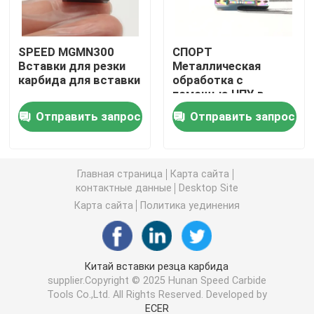
Вставка карбида поворачивая
SPEED MGMN300
СПОРТ
Вставки для резки
Металлическая
карбида для вставки
обработка с
Карбид продевая нитку вставку
помощью ЧПУ в
различных размерах
Отправить запрос
Отправить запрос
MGMN150 200 250
Карбид калибруя вставку
300 400 500
Вставки сверла u
Главная страница
Карта сайта
контактные данные
Desktop Site
Карта сайта
Политика уединения
Вставка карбида для алюминия
Вставки карбида для стали
Китай вставки резца карбида
supplier.Copyright © 2025 Hunan Speed Carbide
Tools Co.,Ltd. All Rights Reserved. Developed by
Вставка карбида для нержавеющей стали
ECER