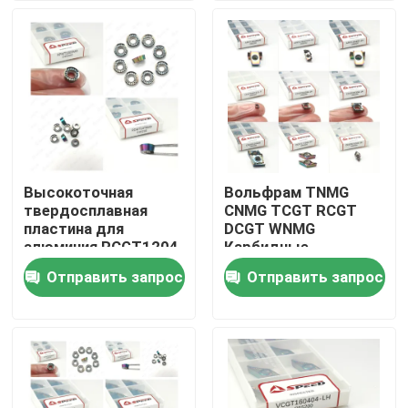
О Компании
Наша фабрика
контроль качества
Высокоточная
Вольфрам TNMG
твердосплавная
CNMG TCGT RCGT
контактные данные
пластина для
DCGT WNMG
алюминия RCGT1204
Карбидные
RPGT RCGT10T3
алюминиевые
Отправить запрос
Отправить запрос
Новости
RCGT1003 DLC PVD
вставки для
покрытие и высокая
многогранного
износостойкость
поворота
Все случаи
Вставка карбида филируя