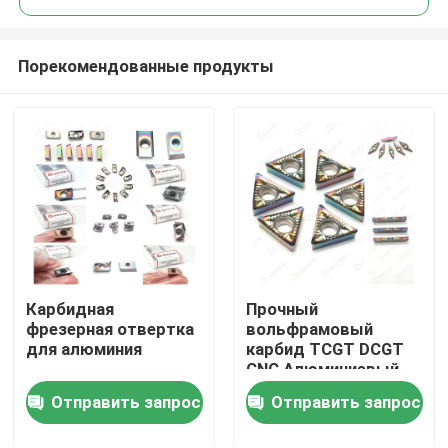
Порекомендованные продукты
Карбидная
Прочный
Главная страница
фрезерная отвертка
вольфрамовый
для алюминия
карбид TCGT DCGT
CNC Алюминиевый
Продукция
карбид для вставки
Отправить запрос
Отправить запрос
с высокой
точностью
Ролики