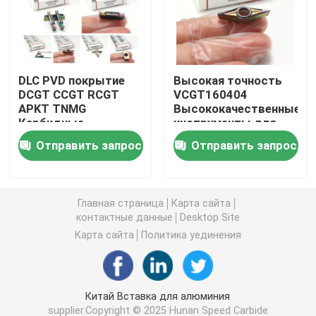
Вставка карбида поворачивая
DLC PVD покрытие
Высокая точность
Карбид продевая нитку вставку
DCGT CCGT RCGT
VCGT160404
APKT TNMG
Высококачественные
Карбидные
инструменты для
Карбид калибруя вставку
пластины для
резки станков с ЧПУ
Отправить запрос
Отправить запрос
алюминия
Обработка
алюминиевых
Вставки сверла u
вставки
Главная страница
Карта сайта
Вставка карбида для алюминия
контактные данные
Desktop Site
Карта сайта
Политика уединения
Вставки карбида для стали
Китай Вставка для алюминия
Вставка карбида для нержавеющей стали
supplier.Copyright © 2025 Hunan Speed Carbide