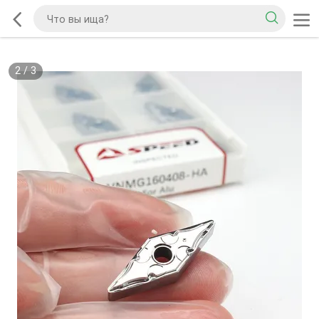
2
/
3