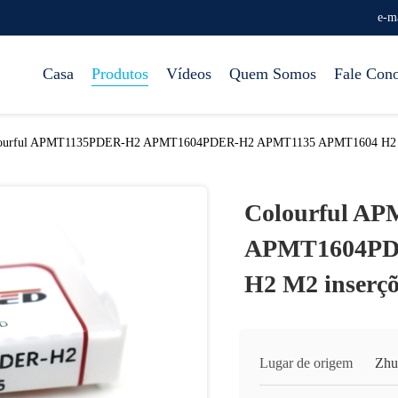
e-m
Casa
Produtos
Vídeos
Quem Somos
Fale Con
ourful APMT1135PDER-H2 APMT1604PDER-H2 APMT1135 APMT1604 H2 M2 
Colourful A
APMT1604PD
H2 M2 inserç
Lugar de origem
Zhu