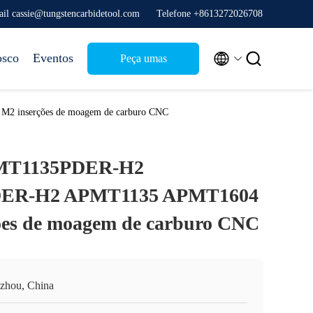
ail cassie@tungstencarbidetool.com
Telefone +8613272026708


osco
Eventos
Peça umas
citações
inserções de moagem de carburo CNC
PMT1135PDER-H2
ER-H2 APMT1135 APMT1604
ões de moagem de carburo CNC
zhou, China