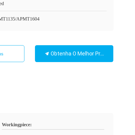
ed
MT1135/APMT1604
Obtenha O Melhor Preço
os
Workingpiece: