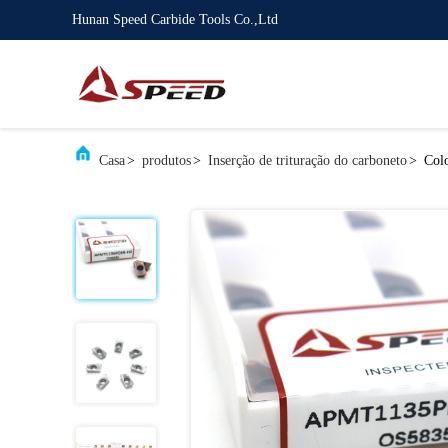
Hunan Speed Carbide Tools Co.,Ltd
Casa
>
produtos
>
Inserção de trituração do carboneto
>
Col