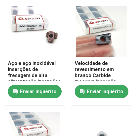
Quem Somos
Fábrica
Controle de Qualidade
Aço e aço inoxidável
Velocidade de
inserções de
revestimento em
Fale Conosco
fresagem de alta
branco Carbide
alimentação inserções
moagem inserção
LNMU com
AXMT170508PEER-G
Enviar inquérito
Enviar inquérito
revestimento
para acabamento de
notícias
PVD/CVD
superfície lisa
Todos os casos
Inserção de trituração do carboneto