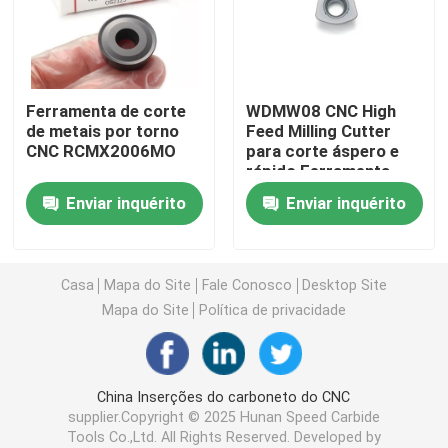
Inserção de gerencio do carboneto
Ferramenta de corte
WDMW08 CNC High
Carboneto que rosqueia a inserção
de metais por torno
Feed Milling Cutter
CNC RCMX2006MO
para corte áspero e
rápido Ferramenta
Carboneto que sulca a inserção
CNC super-dura de
Enviar inquérito
Enviar inquérito
alta precisão
inserções WDMW0805
Inserções da broca de U
Casa
Mapa do Site
Fale Conosco
Desktop Site
Inserção do carboneto para o alumínio
Mapa do Site
Política de privacidade
Inserções do carboneto para o aço
China Inserções do carboneto do CNC
supplier.Copyright © 2025 Hunan Speed Carbide
Inserção do carboneto para de aço inoxidável
Tools Co.,Ltd. All Rights Reserved. Developed by