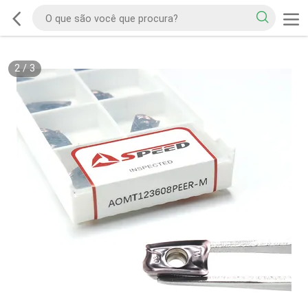
2
/
3