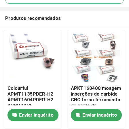
Produtos recomendados
Colourful
APKT160408 moagem
Casa
APMT1135PDER-H2
inserções de carbide
APMT1604PDER-H2
CNC torno ferramenta
APMT1135
de corte de
Produtos
APMT1604 H2 M2
torneamento inserção
Enviar inquérito
Enviar inquérito
inserções de moagem
de moagem
de carburo CNC
Vídeos