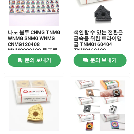
회사 소개
나노 블루 CNMG TNMG
색인할 수 있는 전환은
공장 투어
WNMG SNMG WNMG
금속을 위한 트라이앵
CNMG120408
글 TNMG160404
WNMG080408 울프렌
TNMG160408
품질 관리
탄화물 Cnc 회전 삽입
TNMG2204 초경공구
문의 보내기
문의 보내기
삽입
를 삽입합니다
연락처
뉴스
모든 케이스
카바이드 분쇄 삽입