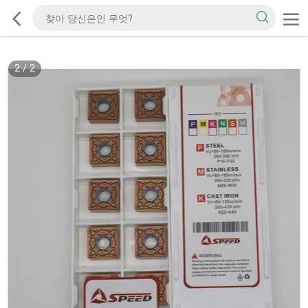
2
/
2