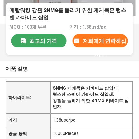
메탈워킹 강관 SNMG를 돌리기 위한 케케묵은 텅스
텐 카바이드 삽입
MOQ：100개 부분
가격：1.38usd/pc
최고의 가격
저희에게 연락하십
시오
제품 설명
SNMG 케케묵은 카바이드 삽입재
,
텅스텐 스퀘어 카바이드 삽입재
,
하이라이트:
강철을 돌리기 위한 SNMG 카바이드 삽
입재
가격
1.38usd/pc
공급 능력
10000Pieces