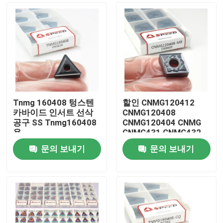
Tnmg 160408 텅스텐
할인 CNMG120412
카바이드 인서트 선삭
CNMG120408
공구 SS Tnmg160408
CNMG120404 CNMG
용
CNMG431 CNMG432
탄산 Cnc 절단 턴 삽입
문의 보내기
문의 보내기
홈
제품 소개
동영상